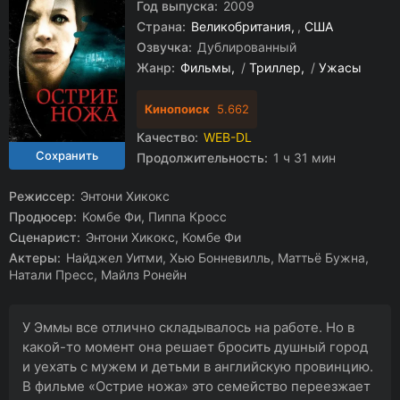
Год выпуска:
2009
Страна:
Великобритания
,
США
Озвучка:
Дублированный
Жанр:
Фильмы
/
Триллер
/
Ужасы
Кинопоиск
5.662
Качество:
WEB-DL
Продолжительность:
1 ч 31 мин
Режиссер:
Энтони Хикокс
Продюсер:
Комбе Фи, Пиппа Кросс
Сценарист:
Энтони Хикокс, Комбе Фи
Актеры:
Найджел Уитми, Хью Бонневилль, Маттьё Бужна,
Натали Пресс, Майлз Ронейн
У Эммы все отлично складывалось на работе. Но в
какой-то момент она решает бросить душный город
и уехать с мужем и детьми в английскую провинцию.
В фильме «Острие ножа» это семейство переезжает