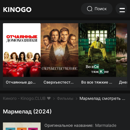
Поиск
Отчаянные домохозяйки (1 сезон)
Сверхъестественное
Во все тяжкие 1-5 сезон
Киного - Kinogo.CLUB ❤️
Фильмы
Мармелад смотреть онлайн бесплатно
Мармелад (2024)
Оригинальное название:
Marmalade