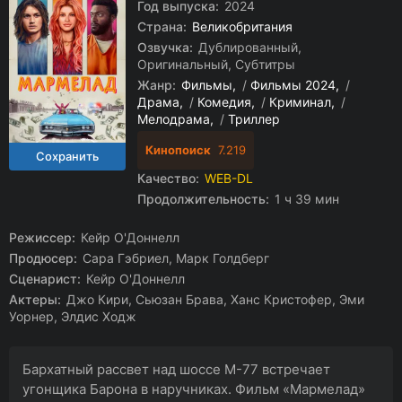
Год выпуска:
2024
Страна:
Великобритания
Озвучка:
Дублированный,
Оригинальный, Субтитры
Жанр:
Фильмы
/
Фильмы 2024
/
Драма
/
Комедия
/
Криминал
/
Мелодрама
/
Триллер
Кинопоиск
7.219
Качество:
WEB-DL
Продолжительность:
1 ч 39 мин
Режиссер:
Кейр О'Доннелл
Продюсер:
Сара Гэбриел, Марк Голдберг
Сценарист:
Кейр О'Доннелл
Актеры:
Джо Кири, Сьюзан Брава, Ханс Кристофер, Эми
Уорнер, Элдис Ходж
Бархатный рассвет над шоссе М-77 встречает
угонщика Барона в наручниках. Фильм «Мармелад»