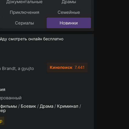
Документальные
Драмы
Приключения
Семейные
Сериалы
Новинки
йду смотреть онлайн бесплатно
Кинопоиск
7.441
 Brandt, a gyujto
рия
ированный
тфильмы
/
Боевик
/
Драма
/
Криминал
/
лер
p