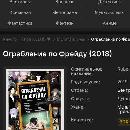
Вестерны
Военные
Детективы
Криминал
Мелодрамы
Мультфильмы
Фантастика
Фэнтези
Аниме
Киного - Kinogo.CLUB ❤️
Мультфильмы
Ограбление по Фре
Ограбление по Фрейду (2018)
Оригинальное
Ruben
название:
Год выпуска:
2018
Страна:
Венг
Озвучка:
Дубл
Жанр:
Муль
Трил
Качество:
BDRi