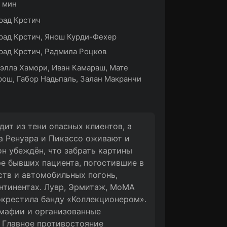
6 мин
рад Крстич
ад Крстич, Янош Курди-Фехер
ад Крстич, Радмила Роцков
элла Хамори, Иван Камараш, Мате
ош, Габор Надьпаль, Залан Макранчи
ит из тени опасных клиентов, а
а Ренуара и Пикассо оживают и
н убеждён, что забрать картины
ре бывших пациента, погостившие в
ств и автомобильных погонь,
нтинентах. Лувр, Эрмитаж, МоМА
окрестила банду «Коллекционером».
 мафии и организованные
. Главное противостояние