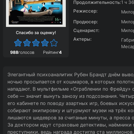
Продолжительность:
1 ч 3
Режиссер:
Мило
Продюсер:
Милор
Сценарист:
Милор
Спасибо за оценку!
Актеры:
Габри
Месар
988
голосов
Рейтинг
4
Элегантный психоаналитик Рубен Брандт днём вывод
ночью просыпается от кошмаров, в которых полотн
нападают. В мультфильме «Ограблении по Фрейду» о
себе — значит вынуть занозу из подсознания. Четы
его кабинете по поводу азартных игр, боевых искус
собирают экипировку и штурмуют музеи на трёх ко
лишаются шедевров за считаные минуты, а пресса 
За доктором идут страховые детективы, наёмники
преступники, ведь награда достигла ста миллионов