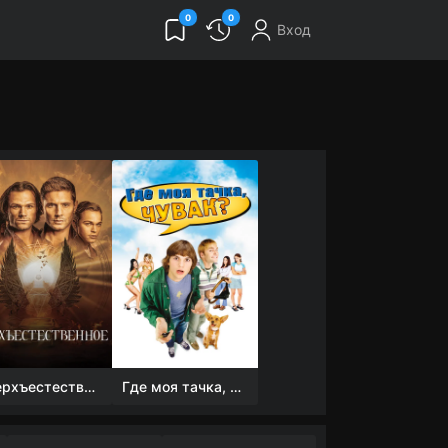
0
0
Вход
Сверхъестественное
Где моя тачка, чувак?