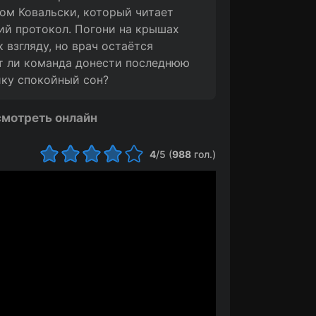
ом Ковальски, который читает
ий протокол. Погони на крышах
к взгляду, но врач остаётся
ет ли команда донести последнюю
ику спокойный сон?
смотреть онлайн
4
/5 (
988
гол.)