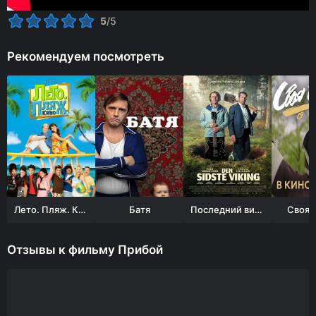
5
/5
Рекомендуем посмотреть
Лето. Пляж. Кино
Батя
Последний викинг
Своя в
Отзывы к фильму Прибой