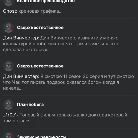
Квантовое превосходство
Ghost:
хреновая графика...
Сверхъестественное
Дин Винчестер:
Дин Винчестер, извините у меня с
клавиатурой проблемы так что там я заметила что
сделала некоторых...
Сверхъестественное
Дин Винчестер:
Я смотрю 11 сезон 20 серия и тут смотрю
что Чак тот писать подарок оказался богом когда я
начала...
План побега
z1r0c1:
Топовый фильм только жалко доктора который
там остался...
Закулисье реальности