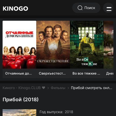
Поиск
Отчаянные домохозяйки (1 сезон)
Сверхъестественное
Во все тяжкие 1-5 сезон
Киного - Kinogo.CLUB ❤️
Фильмы
Прибой смотреть онлайн бесплатно
Прибой (2018)
Год выпуска:
2018