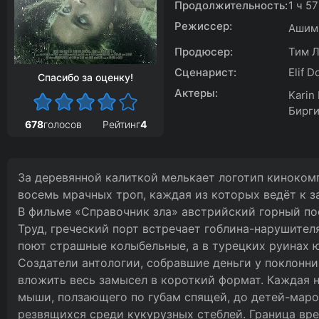
Продолжительность:
1 ч 5
Режиссер:
Ашим 
Продюсер:
Тим Л
Сценарист:
Elif 
Спасибо за оценку!
Актеры:
Karin
Бирги
678
голосов
Рейтинг
4
За деревянной калиткой мелькает логотип кинокомп
восемь мрачных троп, каждая из которых ведёт к 
В фильме «Справочник зла» австрийский горный п
Труд, греческий порт встречает гоблина-нарушител
поют страшные колыбельные, а в турецких руинах 
Создатели антологии, собравшие деньги у поклонн
вложить весь замысел в короткий формат. Каждая н
мыши, ползающего по губам спящей, до детей-маро
резвящихся среди кукурузных стеблей. Граница вр