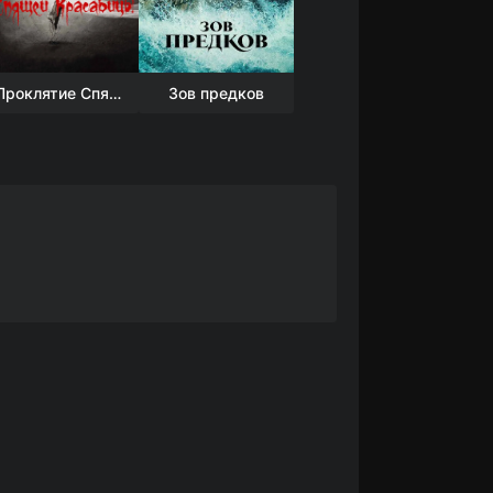
Проклятие Спящей красавицы
Зов предков