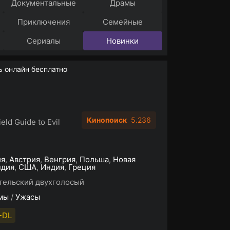
Документальные
Драмы
Приключения
Семейные
Сериалы
Новинки
ь онлайн бесплатно
Кинопоиск
5.236
eld Guide to Evil
ия
,
Австрия
,
Венгрия
,
Польша
,
Новая
ндия
,
США
,
Индия
,
Греция
тельский двухголосый
мы
/
Ужасы
-DL