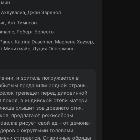
7 мин
Ахлувалиа, Джан Эвренол
иг, Ант Тимпсон
Domanic, Роберт Болесто
 Pauer, Katrina Daschner, Марлене Хаузер,
т Минихмайр, Луция Опперманн
ании, и зритель погружается в
забытым преданиям родной страны.
осёлок трепещет перед диковинной
я покоя, в индийской степи матери
юноша слышит зов древнего огня.
иков, предлагают режиссёрам
овелла рисует свой ад – от демона-
дёров с округлыми головами,
емени стирается. Старинные обряды