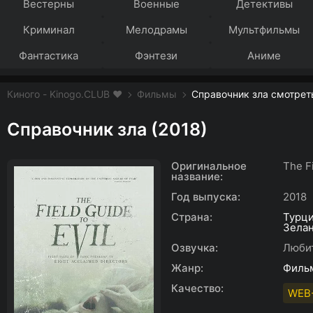
Вестерны
Военные
Детективы
Криминал
Мелодрамы
Мультфильмы
Фантастика
Фэнтези
Аниме
Киного - Kinogo.CLUB ❤️
Фильмы
Справочник зла смотрет
Справочник зла (2018)
Оригинальное
The Fi
название:
Год выпуска:
2018
Страна:
Турц
Зела
Озвучка:
Люби
Жанр:
Филь
Качество:
WEB