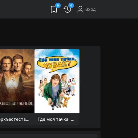
0
0
Вход
Сверхъестественное
Где моя тачка, чувак?