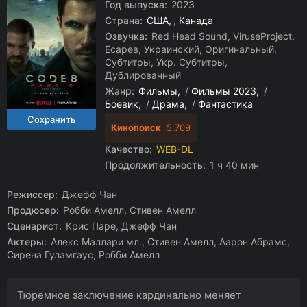
Год выпуска:
2023
Страна:
США
,
Канада
Озвучка:
Red Head Sound, ViruseProject,
Есарев, Украинский, Оригинальный,
Субтитры, Укр. Субтитры,
Дублированный
Жанр:
Фильмы
/
Фильмы 2023
/
Боевик
/
Драма
/
Фантастика
Кинопоиск
5.709
Качество:
WEB-DL
Продолжительность:
1 ч 40 мин
Режиссер:
Джефф Чан
Продюсер:
Робби Амелл, Стивен Амелл
Сценарист:
Крис Паре, Джефф Чан
Актеры:
Алекс Маллари мл., Стивен Амелл, Аарон Абрамс,
Сирена Гуламгаус, Робби Амелл
Тюремное заключение кардинально меняет