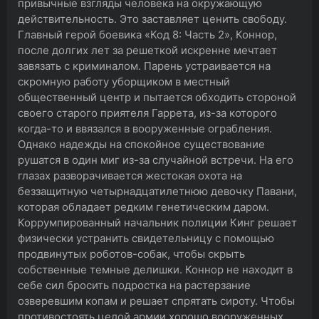
привычные взгляды человека на окружающую
действительность. Это заставляет ценить свободу.
Главный герой боевика «Код 8: Часть 2», Коннор,
после долгих лет за решеткой искренне мечтает
завязать с криминалом. Парень устраивается на
скромную работу уборщиком в местный
общественный центр и пытается обходить стороной
своего старого приятеля Гаррета, из-за которого
когда-то и ввязался в вооруженные ограбления.
Однако надежды на спокойное существование
рушатся в один миг из-за случайной встречи. На его
глазах разворачивается жестокая охота на
беззащитную четырнадцатилетнюю девочку Павани,
которая обладает редким генетическим даром.
Коррумпированный начальник полиции Кинг решает
физически устранить свидетельницу с помощью
продвинутых роботов-собак, чтобы скрыть
собственные темные делишки. Коннор не находит в
себе сил бросить подростка на растерзание
озверевшим копам и решает спрятать сироту. Чтобы
противостоять целой армии хорошо вооруженных