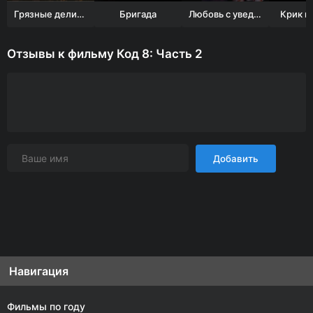
Грязные делишки
Бригада
Любовь с уведомлением
Крик в
Отзывы к фильму Код 8: Часть 2
Добавить
Навигация
Фильмы по году