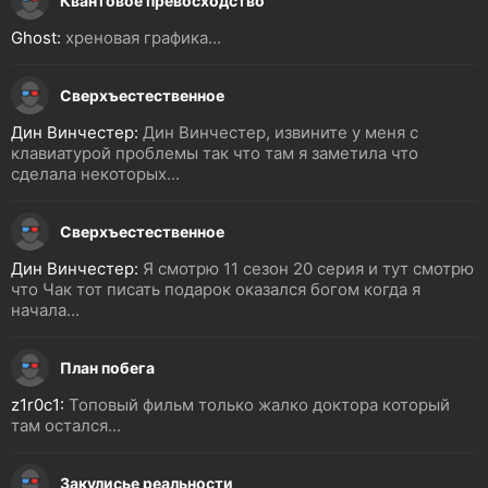
Квантовое превосходство
Ghost:
хреновая графика...
Сверхъестественное
Дин Винчестер:
Дин Винчестер, извините у меня с
клавиатурой проблемы так что там я заметила что
сделала некоторых...
Сверхъестественное
Дин Винчестер:
Я смотрю 11 сезон 20 серия и тут смотрю
что Чак тот писать подарок оказался богом когда я
начала...
План побега
z1r0c1:
Топовый фильм только жалко доктора который
там остался...
Закулисье реальности