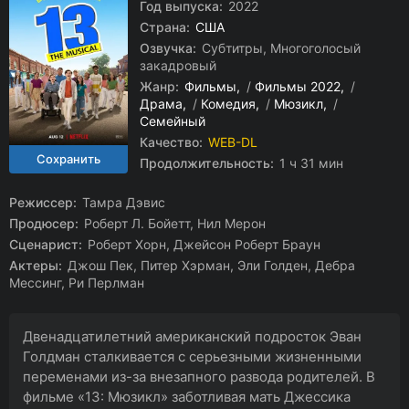
Год выпуска:
2022
Страна:
США
Озвучка:
Субтитры, Многоголосый
закадровый
Жанр:
Фильмы
/
Фильмы 2022
/
Драма
/
Комедия
/
Мюзикл
/
Семейный
Качество:
WEB-DL
Продолжительность:
1 ч 31 мин
Режиссер:
Тамра Дэвис
Продюсер:
Роберт Л. Бойетт, Нил Мерон
Сценарист:
Роберт Хорн, Джейсон Роберт Браун
Актеры:
Джош Пек, Питер Хэрман, Эли Голден, Дебра
Мессинг, Ри Перлман
Двенадцатилетний американский подросток Эван
Голдман сталкивается с серьезными жизненными
переменами из-за внезапного развода родителей. В
фильме «13: Мюзикл» заботливая мать Джессика