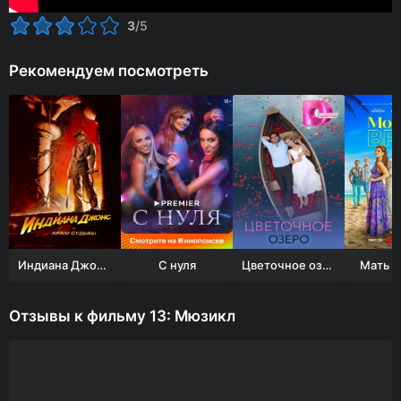
3
/5
Рекомендуем посмотреть
Индиана Джонс и Храм судьбы
С нуля
Цветочное озеро
Мать н
Отзывы к фильму 13: Мюзикл