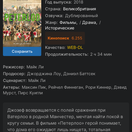
Год выпуска:
2018
Страна:
Великобритания
Озвучка:
Дублированный
Жанр:
Фильмы
/
Драма
/
Исторические
Кинопоиск
6.255
Качество:
WEB-DL
Продолжительность:
2 ч 34 мин
Режиссер:
Майк Ли
Продюсер:
Джорджина Лоу, Дэниэл Баттсек
Сценарист:
Майк Ли
Актеры:
Максин Пик, Рейчел Финнеган, Рори Киннер, Дэвид
Мурст, Пирс Куигли
Джозеф возвращается с полей сражения при
Ватерлоо в родной Манчестер, мечтая найти покой в
кругу семьи. В фильме «Петерлоо» герой понимает,
что дома его ожидают лишь нищета, тотальная