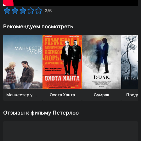
3
/5
Рекомендуем посмотреть
Манчестер у моря
Охота Ханта
Сумрак
Предчу
Отзывы к фильму Петерлоо