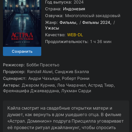
Год выпуска:
2024
Страна:
Индонезия
Озвучка:
Многоголосый закадровый
Жанр:
Фильмы
/
Фильмы 2024
/
Ужасы
Качество:
WEB-DL
Продолжительность:
1 ч 36 мин
Режиссер:
Бобби Прасетьо
Продюсер:
Randall Aluwi, Санджив Бхалла
Сценарист:
Андри Чахьяди, Роберт Ронни
Актеры:
Джером Курниа, Леа Чиарачел, Астрид Тиар,
Фреянашифа Джаявардана, Лукман Сарди
Кайла смотрит на свадебные открытки матери и
думает, как вернуть в дом ушедшего отца. В фильме
«Астрал. Доминион» подруга Присцилла уговаривает
её провести ритуал джайланкунг, чтобы спросить