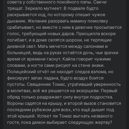
совета у собственного покойного папы. Свечи
трещат. Зеркало мутнеет. В подвале будто
раскрывается ход, по которому спешит чужое
дыхание. Желание разорвать мамину помолвку
срабатывает, но вместе с ним в девочке просыпается
голос, требующий новых даров. Присцилла вскоре
погибает, и в доме селятся шорохи, не терпящие
дневной свет. Мать мечется между салонами и
больницей, ведь на руках остаётся дочь, чьи зрачки
время от времени гаснут. Кайла говорит чужими
словами, а ногти сами рисуют на стене знаки.
Полицейский отчёт не находит следов взлома, но
фиксирует запах ладана, будто воздух боится
пустоты. Священник Томас, утративший уверенность
в молитвах, всё же решается на экзорцизм. Первый
обряд только раздражает силу внутри подростка.
Вороны садятся на крышу, и второй вызов становится
последним рубежом для всех, кто ещё дышит под
этой крышей. Успеет ли Томас выгнать незваного
гостя, пока демон выбирает следующую жертву?