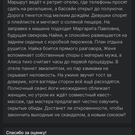
Маршрут ведёт к ретрит-отелю, где телефоны просят
сдать на ресепшене, а бассейн открыт до полуночи.
Дорога тянется под мелким дождём. Девушки спорят
о плейлисте и мечтают о соляной пещере. На
заправке к машине подходит Маргарита Павловна,
будущая свекровь Найки, и спокойно размещается на
заднем сиденье с коробкой пирожков. План отдыха
рушится. Найка боится прямого разговора, Женя
вспоминает собственные споры с матерью мужа, а
Алиса тихо считает часы до первой процедуры. В
отеле пахнет эвкалиптом, но пар хаммама не
скрывает неловкость. На ужине звучит тост за
доверие, хотя взгляды сторон всё ещё расходятся.
Полночный сеанс йоги неожиданно сближает
женщин, но утром их ждёт совместный квест-
массаж, где мастера предлагают честно озвучить
скрытые обиды. Достанет ли откровенности, чтобы
закончить выходные не скандалом, а новым союзом?
Спасибо за оценку!