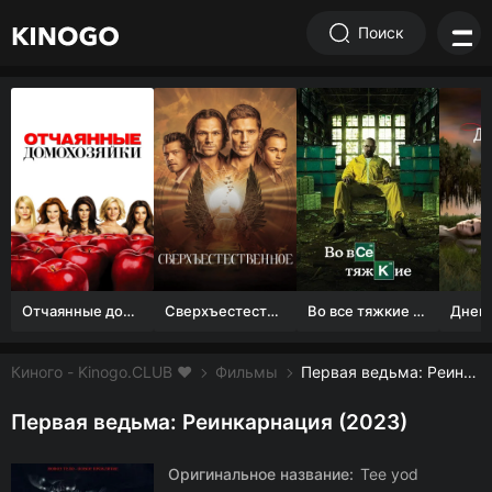
Поиск
Отчаянные домохозяйки (1 сезон)
Сверхъестественное
Во все тяжкие 1-5 сезон
Киного - Kinogo.CLUB ❤️
Фильмы
Первая ведьма: Реинкарнация смотреть онлайн бесплатно
Первая ведьма: Реинкарнация (2023)
Оригинальное название:
Tee yod