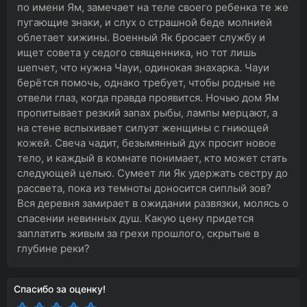
по имени Ям, замечает на теле своего ребенка те же
пугающие знаки, и слух о страшной беде молнией
облетает хижины. Военный Як бросает службу и
ищет совета у седого священника, но тот лишь
шепчет, что нужна Чауи, одинокая знахарка. Чауи
берётся помочь, однако требует, чтобы родные не
отвели глаз, когда правда проявится. Ночью дом Ям
пропитывает резкий запах рыбы, лампы мерцают, а
на стене вспыхивает силуэт женщины с гниющей
кожей. Свеча чадит, безымянный дух просит новое
тело, и каждый в комнате понимает, кто может стать
следующей целью. Сумеет ли Як удержать сестру до
рассвета, пока из темноты доносится сиплый зов?
Вся деревня замирает в ожидании развязки, молясь о
спасении невинных душ. Какую цену придется
заплатить живым за грехи прошлого, скрытые в
глубине реки?
Спасибо за оценку!