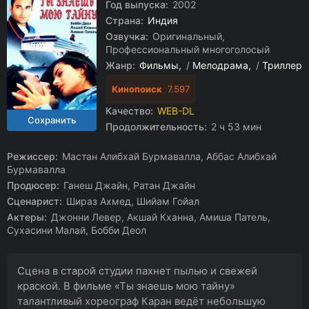
Год выпуска:
2002
Страна:
Индия
Озвучка:
Оригинальный,
Профессиональный многоголосый
Жанр:
Фильмы
/
Мелодрама
/
Триллер
Кинопоиск
7.597
Качество:
WEB-DL
Продолжительность:
2 ч 53 мин
Режиссер:
Мастан Алибхай Бурмавалла, Аббас Алибхай
Бурмавалла
Продюсер:
Ганеш Джайн, Ратан Джайн
Сценарист:
Шираз Ахмед, Шийам Гойал
Актеры:
Джонни Левер, Акшай Кханна, Амиша Патель,
Сухасини Малай, Бобби Деол
Сцена в старой студии пахнет пылью и свежей
краской. В фильме «Ты знаешь мою тайну»
талантливый хореограф Каран ведёт небольшую