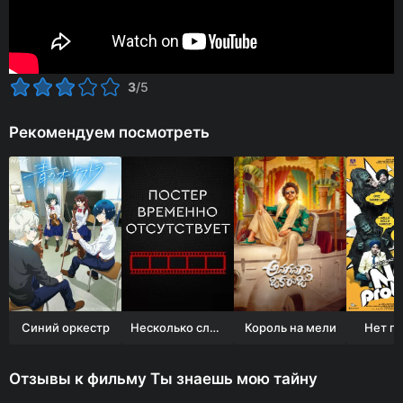
3
/5
Рекомендуем посмотреть
Синий оркестр
Несколько слов о любви
Король на мели
Нет п
Отзывы к фильму Ты знаешь мою тайну