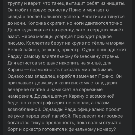
труппу и верит, что танец вытащит ребят из нищеты.
Он любит первую солистку Прию и мечтает о
свадьбе после большого успеха. Репетиции тянутся
до ночи. Колонка скрипит, но ноги двигаются точно.
Денег едва хватает на аренду, зато в сердцах живёт
азарт. Через месяцы усердия приходит редкое
письмо. Коллектив берут на круиз по тёплым морям.
Белый лайнер, зеркала, оркестр. Судно принадлежит
Раджу, самому влиятельному бизнесмену страны.
Для артистов это шанс накопить на жильё, для
Карана — возможность показать мир любимой.
Однако сам владелец корабля замечает Приию. Он
приглашает девушку к капитанскому столу, дарит
вечернее платье и намекает на серьёзные
намерения. Друзья шепчут Карану о возможной
беде, но хореограф верит не словам, а глазам
возлюбленной. Однажды Радж официально просит
её руки перед всей палубой. Перевесит ли громкое
богатство тихую преданность, пока волны стучат о
борт и оркестр готовится к финальному номеру?