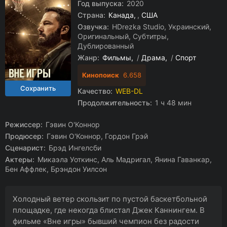
Год выпуска:
2020
Страна:
Канада
,
США
Озвучка:
HDrezka Studio, Украинский,
Оригинальный, Субтитры,
Дублированный
Жанр:
Фильмы
/
Драма
/
Спорт
Кинопоиск
6.658
Качество:
WEB-DL
Продолжительность:
1 ч 48 мин
Режиссер:
Гэвин О'Коннор
Продюсер:
Гэвин О'Коннор, Гордон Грэй
Сценарист:
Брэд Ингелсби
Актеры:
Микаэла Уоткинс, Аль Мадригал, Янина Гаванкар,
Бен Аффлек, Брэндон Уилсон
Холодный ветер скользит по пустой баскетбольной
площадке, где некогда блистал Джек Каннингем. В
фильме «Вне игры» бывший чемпион без радости