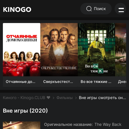
Поиск
Отчаянные домохозяйки (1 сезон)
Сверхъестественное
Во все тяжкие 1-5 сезон
Киного - Kinogo.CLUB ❤️
Фильмы
Вне игры смотреть онлайн бесплатно
Вне игры (2020)
Оригинальное название:
The Way Back