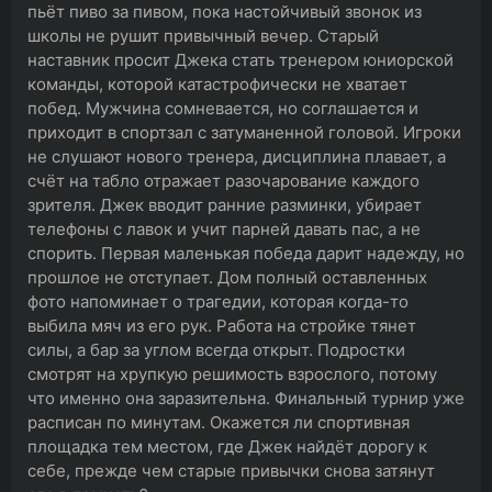
пьёт пиво за пивом, пока настойчивый звонок из
школы не рушит привычный вечер. Старый
наставник просит Джека стать тренером юниорской
команды, которой катастрофически не хватает
побед. Мужчина сомневается, но соглашается и
приходит в спортзал с затуманенной головой. Игроки
не слушают нового тренера, дисциплина плавает, а
счёт на табло отражает разочарование каждого
зрителя. Джек вводит ранние разминки, убирает
телефоны с лавок и учит парней давать пас, а не
спорить. Первая маленькая победа дарит надежду, но
прошлое не отступает. Дом полный оставленных
фото напоминает о трагедии, которая когда-то
выбила мяч из его рук. Работа на стройке тянет
силы, а бар за углом всегда открыт. Подростки
смотрят на хрупкую решимость взрослого, потому
что именно она заразительна. Финальный турнир уже
расписан по минутам. Окажется ли спортивная
площадка тем местом, где Джек найдёт дорогу к
себе, прежде чем старые привычки снова затянут