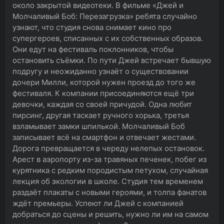
около закрытой видеотеки. В фильме «Джей и
Молчаливый Боб: Перезагрузка» ребята случайно
узнают, что студия снова снимает кино про
супергероев, списанных с их собственных образов.
Они едут на фестиваль поклонников, чтобы
остановить съёмки. По пути Джей встречает бывшую
подругу и неожиданно узнаёт о существовании
дочери Милли, которой нужен проезд до того же
фестиваля. К компании присоединяются ещё три
девочки, каждая со своей причудой. Одна любит
пирсинг, другая таскает ручного хорька, третья
взламывает замки шпилькой. Молчаливый Боб
записывает всё на смартфон и отвечает жестами.
Дорога превращается в череду нелепых остановок.
Арест в аэропорту из-за травяных печенек, побег из
курятника с редким породистым петухом, случайная
лекция об экологии в школе. Студия тем временем
раздаёт плакаты с новыми героями, и толпа фанатов
ждёт премьеры. Успеют ли Джей с компанией
добраться до сцены и решить, нужно ли им на самом