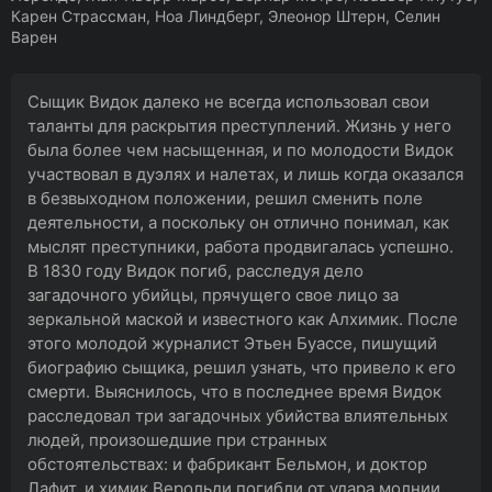
Карен Страссман, Ноа Линдберг, Элеонор Штерн, Селин
Варен
Сыщик Видок далеко не всегда использовал свои
таланты для раскрытия преступлений. Жизнь у него
была более чем насыщенная, и по молодости Видок
участвовал в дуэлях и налетах, и лишь когда оказался
в безвыходном положении, решил сменить поле
деятельности, а поскольку он отлично понимал, как
мыслят преступники, работа продвигалась успешно.
В 1830 году Видок погиб, расследуя дело
загадочного убийцы, прячущего свое лицо за
зеркальной маской и известного как Алхимик. После
этого молодой журналист Этьен Буассе, пишущий
биографию сыщика, решил узнать, что привело к его
смерти. Выяснилось, что в последнее время Видок
расследовал три загадочных убийства влиятельных
людей, произошедшие при странных
обстоятельствах: и фабрикант Бельмон, и доктор
Лафит, и химик Верольди погибли от удара молнии,