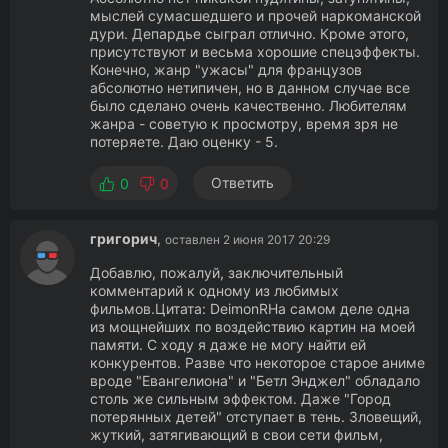
мыслей сумасшедшего и прочей наркоманской
дури. Депардье сыграл отлично. Кроме этого,
присутствуют и весьма хорошие спецэффекты.
Конечно, жанр "ужасы" для французов
абсолютно нетипичен, но в данном случае все
было сделано очень качественно. Любителям
жанра - советую к просмотру, время зря не
потеряете. Даю оценку - 5.
Ответить
0
0
григорич
,
оставлен 2 июня 2017 20:29
Добавлю, пожалуй, заключительный
комментарий к одному из любимых
фильмов.Цитата: DeimonRНа самом деле одна
из мощнейших по воздействию картин на моей
памяти. С ходу я даже не могу найти ей
конкурентов. Разве что некоторое старое аниме
вроде "Евангелиона" и "Бетл Энджел" обладало
столь же сильным эффектом. Даже "Город
потерянных детей" отступает в тень. Зловещий,
жуткий, затягивающий в свои сети фильм,