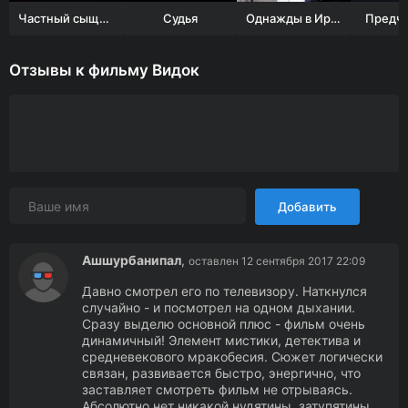
Частный сыщик Джеки Голдберг
Судья
Однажды в Ирландии
Предчу
Отзывы к фильму Видок
Добавить
Ашшурбанипал
,
оставлен 12 сентября 2017 22:09
Давно смотрел его по телевизору. Наткнулся
случайно - и посмотрел на одном дыхании.
Сразу выделю основной плюс - фильм очень
динамичный! Элемент мистики, детектива и
средневекового мракобесия. Сюжет логически
связан, развивается быстро, энергично, что
заставляет смотреть фильм не отрываясь.
Абсолютно нет никакой нудятины, затупятины,