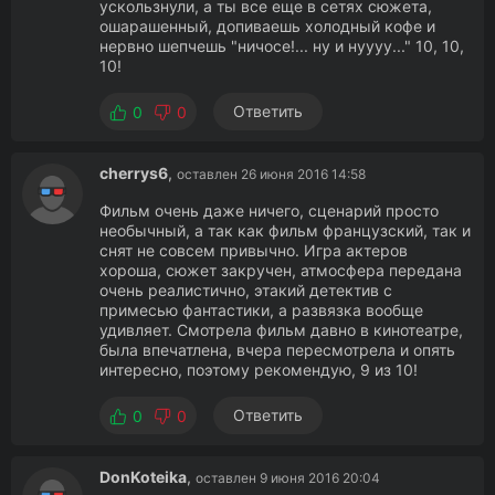
ускользнули, а ты все еще в сетях сюжета,
ошарашенный, допиваешь холодный кофе и
нервно шепчешь "ничосе!... ну и нуууу..." 10, 10,
10!
Ответить
0
0
cherrys6
,
оставлен 26 июня 2016 14:58
Фильм очень даже ничего, сценарий просто
необычный, а так как фильм французский, так и
снят не совсем привычно. Игра актеров
хороша, сюжет закручен, атмосфера передана
очень реалистично, этакий детектив с
примесью фантастики, а развязка вообще
удивляет. Смотрела фильм давно в кинотеатре,
была впечатлена, вчера пересмотрела и опять
интересно, поэтому рекомендую, 9 из 10!
Ответить
0
0
DonKoteika
,
оставлен 9 июня 2016 20:04