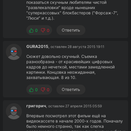
показаться скучным любителям чистой
"развлекаловки" вроде нынешних
"суперкассовых" блокбастеров ("Форсаж-7",
"Люси" и т.д.).
Ответить
0
0
GURA2015
,
оставлен 28 августа 2015 19:11
Сюжет довольно скучный. Съемка
разнообразна - от красивейших цифровых
кадров до нечеткой, местами замедленной
картинки. Концовка неожиданная,
захватывающая. 8 из 10.
Ответить
0
0
григорич
,
оставлен 27 апреля 2015 05:59
Впервые посмотрел этот фильм ещё на
видеокассете в начале 2000-х годов. Поначалу
было немного странно, так как слегка