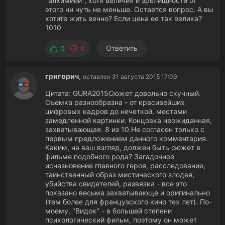
"алхимией", хотя величия и зрелищности от
этого ни чуть не меньше. Остается вопрос. А вы
хотите жить вечно? Если цена ее так велика?
1010
Ответить
0
0
григорич
,
оставлен 31 августа 2015 17:09
Цитата: GURA2015Сюжет довольно скучный.
Съемка разнообразна - от красивейших
цифровых кадров до нечеткой, местами
замедленной картинки. Концовка неожиданная,
захватывающая. 8 из 10.Не согласен только с
первым предложением данного комментария.
Каким, на ваш взгляд, должен быть сюжет в
фильме подобного рода? Загадочное
исчезновение главного героя, расследование,
таинственный образ мистического злодея,
убийства свидетелей, развязка - все это
показано весьма захватывающе и оригинально
(тем более для французского кино тех лет). По-
моему, "Видок" - в большей степени
психологический фильм, поэтому он может