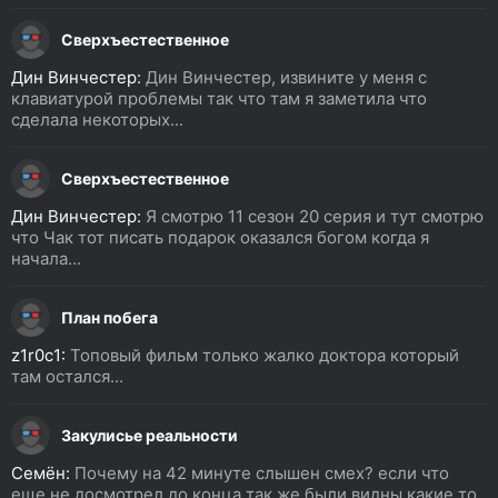
Сверхъестественное
Дин Винчестер:
Дин Винчестер, извините у меня с
клавиатурой проблемы так что там я заметила что
сделала некоторых...
Сверхъестественное
Дин Винчестер:
Я смотрю 11 сезон 20 серия и тут смотрю
что Чак тот писать подарок оказался богом когда я
начала...
План побега
z1r0c1:
Топовый фильм только жалко доктора который
там остался...
Закулисье реальности
Семён:
Почему на 42 минуте слышен смех? если что
еще не досмотрел до конца так же были видны какие то