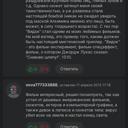
раздражали крупные планы лиц, гнилых зубов и
т.д. Однако сюжет затянул меня своей
таинственностью, а уж развязка стала
настоящей бомбой (никак не ожидал увидеть
под маской Алхимика именно это лицо, быть
может, в силу тогдашнего возраста). С тех пор
"Видок" стал одним из моих любимых фильмов.
На мой взгляд, это пример того, каким должен
быть настоящий мистический триллер. "Видок"
- это фильм-эксперимент, фильм-спецэффект,
фильм, о котором Джордж Лукас сказал:
"Снимаю шляпу!". 1010.
Ответить
0
0
vova777333888
,
оставлен 11 апреля 2015 17:18
Фильм интересный, решил посмотреть, так как
устал от дешевых американских фильмов,
сюжетов, актеров и компьютерной графики, а
также девок в латексе и сюжетов типа: вирус
убил всех на земле и настал конец света.
Ответить
0
0