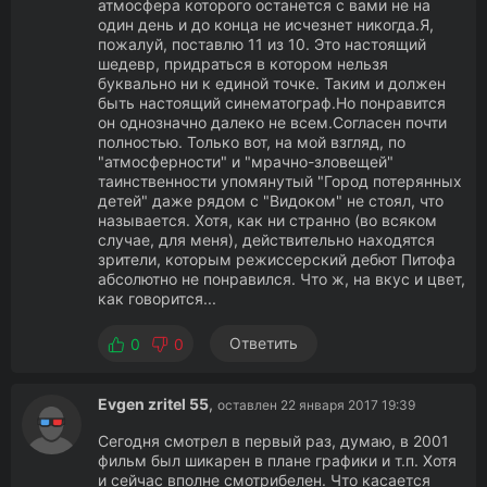
атмосфера которого останется с вами не на
один день и до конца не исчезнет никогда.Я,
пожалуй, поставлю 11 из 10. Это настоящий
шедевр, придраться в котором нельзя
буквально ни к единой точке. Таким и должен
быть настоящий синематограф.Но понравится
он однозначно далеко не всем.Согласен почти
полностью. Только вот, на мой взгляд, по
"атмосферности" и "мрачно-зловещей"
таинственности упомянутый "Город потерянных
детей" даже рядом с "Видоком" не стоял, что
называется. Хотя, как ни странно (во всяком
случае, для меня), действительно находятся
зрители, которым режиссерский дебют Питофа
абсолютно не понравился. Что ж, на вкус и цвет,
как говорится...
Ответить
0
0
Evgen zritel 55
,
оставлен 22 января 2017 19:39
Сегодня смотрел в первый раз, думаю, в 2001
фильм был шикарен в плане графики и т.п. Хотя
и сейчас вполне смотрибелен. Что касается