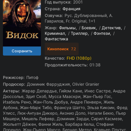
Год выпуска:
2001
Страна:
Франция
Озвучка:
Рус. Дублированный, А.
Гаврилов, Fr. Original, 1+1
Жанр:
Фильмы
/
Боевик
/
Детектив
/
Криминал
/
Триллер
/
Фэнтези
/
Фантастика
Кинопоиск
7.2
Качество:
FHD (1080p)
Продолжительность:
01:38
Режиссер:
Питоф
Продюсер:
Доминик Фарруджия, Olivier Granier
Актеры:
Жерар Депардье, Гийом Кане, Инес Састре, Андре
Дюссолье, Эдит Скоб, Мусса Мааскри, Жан-Пьер Гос,
Изабель Рено, Жан-Поль Дюбуа, Андре Пенверн, Жиль
Арбона, Жан-Марк Тибо, Франсуа Шатто, Эльза Кикоин, Фред
Улисс, Люк-Антуан Дикеро, Аконио Доло, Натали Бекю, Пьер
Машери, Мишель Лефевр, Доминик Зарди, Сирил Касмезе,
Жюльетт Дёжен, Фанни Жиль, Барбара Келш, Стефани
Лорендо, Жан-Пьерр Марсо, Бернар Метро, Ксавьер Плутус,