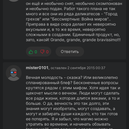
он ещё и необычно снят, необычно скомпонован
и необычно подан. Работ такого плана не так
много и все они из ряда деликатесов - "Город
грехов" или "Бессмертные: Война миров"..
Приправа в виде сюра делает их невероятно
вкусными и, в то же время, невероятно
сложными в создании. Единичный продукт, но,
зато, какой! Grande, grande, grande bravissimo!!!
Ответить
0
0
mister0101
,
оставлен 2 сентября 2015 00:37
Вечная молодость - сказка? Или великолепно
спланированный блеф? Бесконечные вопросы
крутятся рядом с этим мифом. Хотя идея так и
щекочет мысли о вечном. Люди могут сделать
все ради жизни, которая длится веками, а то и
больше. О да, вечность это так долго, эти
знания могут изобретать, могут создавать, а
могут и забирать души каждого, кто так готов
ее потерять. Я и забыл, что магию можно
утратить во времени, и начинать обзывать