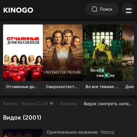
Поиск
Отчаянные домохозяйки (1 сезон)
Сверхъестественное
Во все тяжкие 1-5 сезон
Киного - Kinogo.CLUB ❤️
Фильмы
Видок смотреть онлайн бесплатно
Видок (2001)
Оригинальное название:
Vidocq