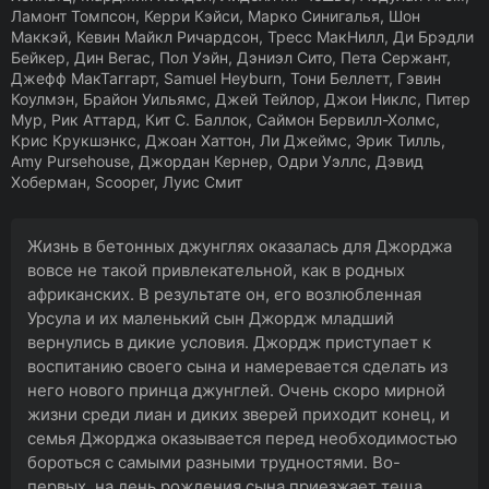
Ламонт Томпсон, Керри Кэйси, Марко Синигалья, Шон
Маккэй, Кевин Майкл Ричардсон, Тресс МакНилл, Ди Брэдли
Бейкер, Дин Вегас, Пол Уэйн, Дэниэл Сито, Пета Сержант,
Джефф МакТаггарт, Samuel Heyburn, Тони Беллетт, Гэвин
Коулмэн, Брайон Уильямс, Джей Тейлор, Джои Никлс, Питер
Мур, Рик Аттард, Кит С. Баллок, Саймон Бервилл-Холмс,
Крис Крукшэнкс, Джоан Хаттон, Ли Джеймс, Эрик Тилль,
Amy Pursehouse, Джордан Кернер, Одри Уэллс, Дэвид
Хоберман, Scooper, Луис Смит
Жизнь в бетонных джунглях оказалась для Джорджа
вовсе не такой привлекательной, как в родных
африканских. В результате он, его возлюбленная
Урсула и их маленький сын Джордж младший
вернулись в дикие условия. Джордж приступает к
воспитанию своего сына и намеревается сделать из
него нового принца джунглей. Очень скоро мирной
жизни среди лиан и диких зверей приходит конец, и
семья Джорджа оказывается перед необходимостью
бороться с самыми разными трудностями. Во-
первых, на день рождения сына приезжает теща