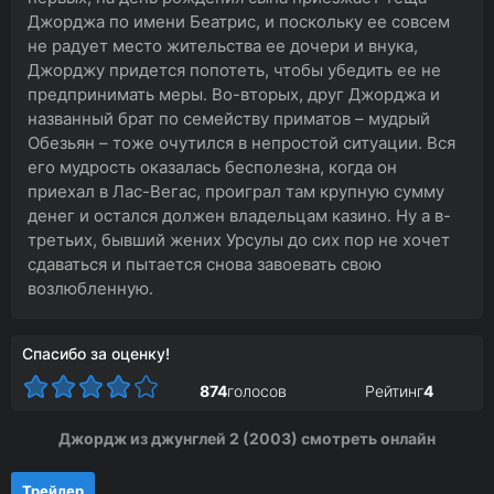
Джорджа по имени Беатрис, и поскольку ее совсем
не радует место жительства ее дочери и внука,
Джорджу придется попотеть, чтобы убедить ее не
предпринимать меры. Во-вторых, друг Джорджа и
названный брат по семейству приматов – мудрый
Обезьян – тоже очутился в непростой ситуации. Вся
его мудрость оказалась бесполезна, когда он
приехал в Лас-Вегас, проиграл там крупную сумму
денег и остался должен владельцам казино. Ну а в-
третьих, бывший жених Урсулы до сих пор не хочет
сдаваться и пытается снова завоевать свою
возлюбленную.
Спасибо за оценку!
874
голосов
Рейтинг
4
Джордж из джунглей 2 (2003) смотреть онлайн
Трейлер