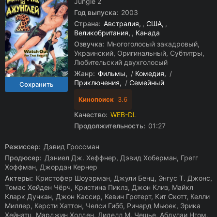
Jungle 2
Год выпуска:
2003
Страна:
Австралия
,
США
,
Великобритания
,
Канада
Озвучка:
Многоголосый закадровый,
Украинский, Оригинальный, Субтитры,
Любительский двухголосый
Жанр:
Фильмы
/
Комедия
/
Приключения
/
Семейный
Кинопоиск
3.6
Качество:
WEB-DL
Продолжительность:
01:27
Режиссер:
Дэвид Гроссман
Продюсер:
Дэниел Дж. Хеффнер, Дэвид Хоберман, Грегг
Хоффман, Джордан Кернер
Актеры:
Кристофер Шоуэрман, Джули Бенц, Энгус Т. Джонс,
Томас Хейден Чёрч, Кристина Пиклз, Джон Клиз, Майкл
Кларк Дункан, Джон Кассир, Кевин Гротерт, Кит Скотт, Келли
Миллер, Керсти Хаттон, Челси Гибб, Ричард Мьюек, Эрика
Хейнатц, Марджин Холден, Лиделл М. Чешье, Абдулаи Нгом,