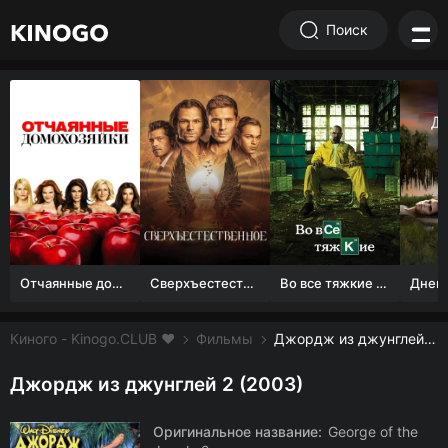
Поиск
Отчаянные домохозяйки (1 сезон)
Сверхъестественное
Во все тяжкие 1-5 сезон
Киного - Kinogo.CLUB ❤️
Фильмы
Джордж из джунглей 2 смотреть онлайн бесплатно
Джордж из джунглей 2 (2003)
Оригинальное название:
George of the