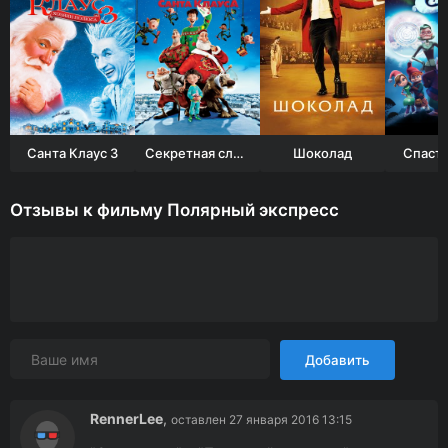
Санта Клаус 3
Секретная служба Санта-Клауса
Шоколад
Спасти
Отзывы к фильму Полярный экспресс
Добавить
RennerLee
,
оставлен 27 января 2016 13:15