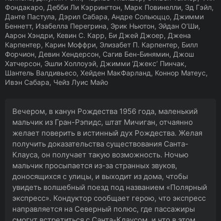
Фондакаро, Дебби Ли Кэррингтон, Марк Повинелли, Эд Гэйл,
Данте Пастула, Дэрил Сабара, Андре Сольюццо, Джимми
Беннетт, Изабелла Перегрина, Эрик Ньютон, Эйдан О’Ши,
Аарон Хэндри, Кевин С. Карр, Би Джей Джоер, Джена
Карпентер, Карин Моффри, Элизабет П. Карпентер, Билл
Форчион, Девин Хендерсон, Сагив Бен-Бинямин, Джош
Хатчерсон, Эшли Холлоуэй, Джимми ’Джекс’ Пинчак,
Шантель Валдивьесо, Хейден МакФарланд, Коннор Матеус,
Ивэн Сабара, Чейз Луис Майо
Вечером, в канун Рождества 1956 года, маленький
мальчик из Гран-Рэпидс, штат Мичиган, отчаянно
желает поверить в истинный дух Рождества. Желая
получить доказательства существования Санта-
Клауса, он получает такую возможность. Ночью
мальчик просыпается из-за странных звуков,
доносящихся с улицы, и выходит из дома, чтобы
увидеть волшебный поезд под названием «Полярный
экспресс». Кондуктор сообщает герою, что экспресс
направляется на Северный полюс, где пассажиры
смогут встретиться с Санта-Клаусом, и что в этом