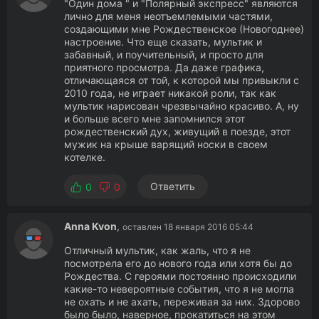
"Один дома " и "Полярный экспресс" являются
лично для меня неотъемлемыми частями,
создающими мне Рождественское (Новогоднее)
настроение. Что еще сказать, мультик и
забавный, и поучительный, и просто для
приятного просмотра. Да даже графика,
отличающаяся от той, к которой мы привыкли с
2010 года, не играет никакой роли, так как
мультик нарисован чрезвычайно красиво. А, ну
и больше всего мне запомнился этот
рождественский дух, живущий в поезде, этот
мужик на крыше варящий носки в своем
котелке.
Ответить
0
0
Anna Kvon
,
оставлен 18 января 2016 05:44
Отличный мультик, как жаль, что я не
посмотрела его до нового года или хотя бы до
Рождества. С героями постоянно происходили
какие-то невероятные события, что я не могла
не охать и не ахать, переживая за них. Здорово
было было, наверное, прокатиться на этом