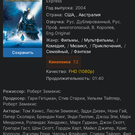
Express
Год выпуска:
2004
Страна:
США
,
Австралия
Озвучка:
Рус. Дублированный, Рус.
Проф. многоголосый, В. Королев,
Eng.Original
Жанр:
Фильмы
/
Мультфильмы
/
Комедия
/
Мюзикл
/
Приключения
/
Семейный
/
Фэнтези
Кинопоиск
7.2
Качество:
FHD (1080p)
Продолжительность:
01:40
Режиссер:
Роберт Земекис
Продюсер:
Гари Гетцман, Стив Старки, Уильям Тейтлер,
Роберт Земекис
Актеры:
Том Хэнкс, Лесли Земекис, Эдди Дизен, Нона Гэй,
Питер Сколари, Брендан Кинг, Энди Пеллик, Джош Эли, Марк
Мендонка, Роландас Хендрикс, Марк Гудман, Джон Скотт,
Грегори Гаст, Шон Скотт, Гордон Харт, Майкл Джитер, Крис
Коппола, Джулин Рени, Чарльз Флайшер, Стивен Тайлер, Фил