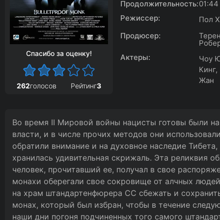
Продолжительность:
01:44
Режиссер:
Пол Х
Продюсер:
Терен
Робер
Спасибо за оценку!
Актеры:
Чоу Ю
Кинг,
Жан
262
голосов
Рейтинг
3
Во время II Мировой войны нацисты готовы были на
власти, и в числе прочих методов они использовали
обратили внимание и на духовное наследие Тибета,
хранилась удивительная скрижаль. Эта реликвия о
человек, прочитавший ее, получал в свое распоряж
монахи оберегали свое сокровище от алчных людей
на храм штандартенфюрера СС сбежать и сохранить
монах, который был избран, чтобы в течение следу
наши дни погоня подчиненных того самого штанда