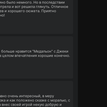
ино было немного. Но в последствии
отрела и вот решила глянуть. Отличное
ев и хорошего сюжета. Приятно
но!
е больше нравится "Медальон" с Джеки
 в целом впечатления хорошие конечно.
авно очень интересный, в меру
зка и как положено сказке с моралью, с
а внес своей игрой некую добрую и