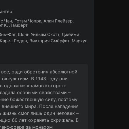
антер
с Чан, Готэм Чопра, Алан Глейзер,
т К. Ламберт
нь-Фат, Шонн Уильям Скотт, Джейми
 Карел Роден, Виктория Смёрфит, Маркус
 все, ради обретения абсолютной
 оккультизм. В 1943 году они
 в одном из храмов которого
бладала особыми свойствами –
ение божественную силу, поэтому
 внешнего мира. После нападения
 жизнь смог лишь один человек –
ющих 60 лет охранять скрижаль. В
ртенфюрера за монахом