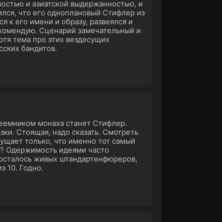
остью и азиатской выдержанностью, и
лся, что его одноплановый Стифлер из
я к его имени и образу, развеялся и
рекомендую. Сценарий замечательный и
Хотя тема про этих вездесущих
сских бандитов.
реемником монаха станет Стифлер.
зки. Стоящая, надо сказать. Смотреть
ущает только, что именно тот самый
к? Одержимость идеями часто
е осталось живых штандартенфюреров,
з 10. Годно.