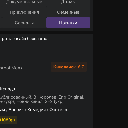
Документальные
Драмы
Приключения
Семейные
Сериалы
Новинки
реть онлайн бесплатно
Кинопоиск
6.7
tproof Monk
Канада
Дублированный, В. Королев, Eng.Original,
+ (укр), Новий канал, 2+2 (укр)
мы
/
Боевик
/
Комедия
/
Фэнтези
(1080p)