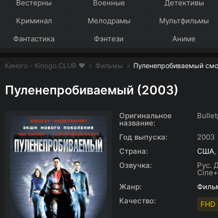
Вестерны
Военные
Детективы
Криминал
Мелодрамы
Мультфильмы
Фантастика
Фэнтези
Аниме
Киного - Kinogo.CLUB ❤️
Фильмы
Пуленепробиваемый смот
Пуленепробиваемый (2003)
Оригинальное
Bulle
название:
Год выпуска:
2003
Страна:
США
,
Озвучка:
Рус. 
Cine+
Жанр:
Филь
Качество:
FHD 