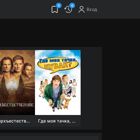
0
0
Вход
Сверхъестественное
Где моя тачка, чувак?