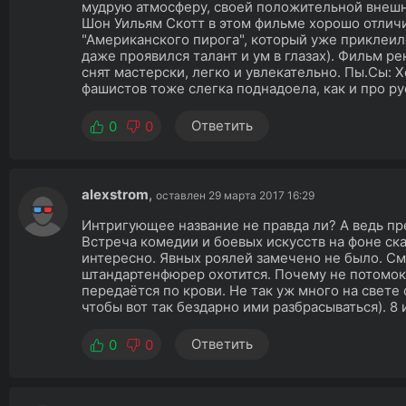
мудрую атмосферу, своей положительной внешн
Шон Уильям Скотт в этом фильме хорошо отличи
"Американского пирога", который уже приклеилс
даже проявился талант и ум в глазах). Фильм 
снят мастерски, легко и увлекательно. Пы.Сы: 
фашистов тоже слегка поднадоела, как и про ру
Ответить
0
0
alexstrom
,
оставлен 29 марта 2017 16:29
Интригующее название не правда ли? А ведь п
Встреча комедии и боевых искусств на фоне ска
интересно. Явных роялей замечено не было. См
штандартенфюрер охотится. Почему не потомо
передаётся по крови. Не так уж много на свет
чтобы вот так бездарно ими разбрасываться). 8 и
Ответить
0
0