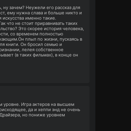
ь, ну зачем? Неужели его рассказ для
ст, ему нужна слава и больше никто и
и искусства именно такие.
ак что не стоит приравнивать таких
ельство? Это скорее история человека,
ости, со временем полностью
жающим.Он плыл по жизни, пускаясь в
ля книги. Он бросил семью и
признании, лелея собственное
ывает (в таких фильмах), в конце он
.
м уровне. Игра актеров на высшем
оисходящее, да и хеппи энд не очень
 Драйзера, но пониже уровнем