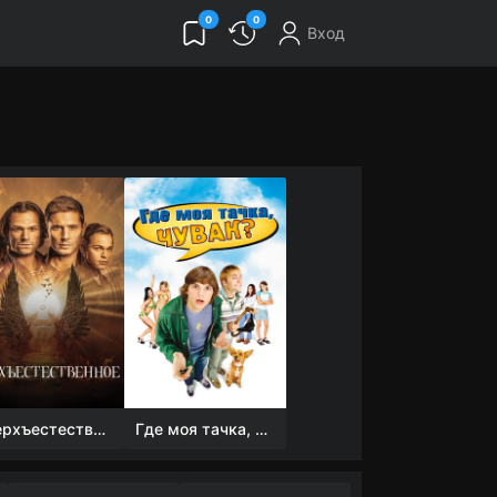
0
0
Вход
Сверхъестественное
Где моя тачка, чувак?