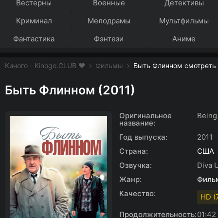
Вестерны
Военные
Детективы
Криминал
Мелодрамы
Мультфильмы
Фантастика
Фэнтези
Аниме
Киного - Kinogo.CLUB ❤️
Фильмы
Быть Флинном смотреть 
Быть Флинном (2011)
Оригинальное
Being
название:
Год выпуска:
2011
Страна:
США
Озвучка:
Diva 
Жанр:
Филь
Качество:
HD (
Продолжительность:
01:42