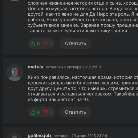
сложная жизненная история отца и сына, хорош
Довольно мудрая заготовка автора. Вроде всё, к
другой, как-то явно не для Де Ниро эта роль. Я 
работы, Боже упаси!Блестяще сыграно, раскрыт 
субъективное мнение. Заранее прошу прощения
таланта за мою субъективную точку зрения.
Ответить
0
0
matula
,
оставлен 6 октября 2015 22:13
Кино понравилось, настоящая драма, история от
дорожить родными и близкими людьми, принимат
друг другу, ценить то, что имеешь, стремиться
отчаиваться и оставаться человеком. Такой филь
из форта Вашингтон" на 10.
Ответить
0
0
galileo.job
,
оставлен 29 июня 2015 23:04