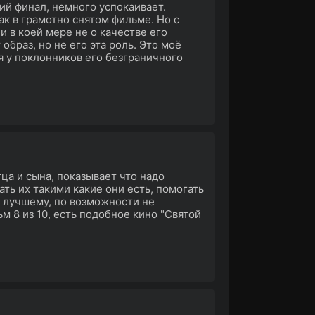
ий финал, немного успокаивает.
ак в грамотно снятом фильме. Но с
ни в коей мере не о качестве его
образ, но не его эта роль. Это моё
 у поклонников его безграничного
ца и сына, показывает что надо
ь их такими какие они есть, помогать
 к лучшему, по возможности не
м 8 из 10, есть подобное кино "Святой