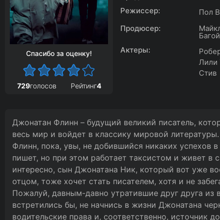
Режиссер:
Пол 
Продюсер:
Майкл
Баго
Актеры:
Робер
Спасибо за оценку!
Лили 
Стив
729
голосов
Рейтинг
4
Джонатан Флинн – будущий великий писатель, кото
весь мир и войдет в классику мировой литературы.
Флинн, пока, увы, не добившийся никаких успехов в
пишет, но при этом работает таксистом и живет в 
интересно, сын Джонатана Ник, который вот уже во
отцом, тоже хочет стать писателем, хотя и не забег
Пожалуй, давным-давно утратившие друг друга из в
встретились бы, не начнись в жизни Джонатана чер
водительские права и, соответственно, источник до