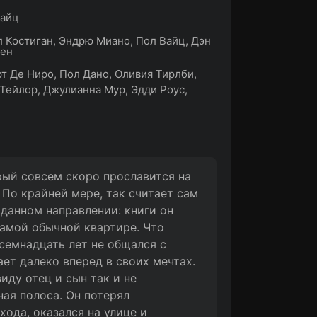
Вайц
 Костиган, Эндрю Миано, Пол Вайц, Дэн
йен
т Де Ниро, Пол Дано, Оливия Тирлби,
Тейлор, Джулианна Мур, Эдди Роус,
рый совсем скоро прославится на
 По крайней мере, так считает сам
 данном направлении: книги он
самой обычной квартире. Что
семнадцать лет не общался с
ает далеко вперед в своих мечтах.
иду отец и сын так и не
ная полоса. Он потерял
хода, оказался на улице и