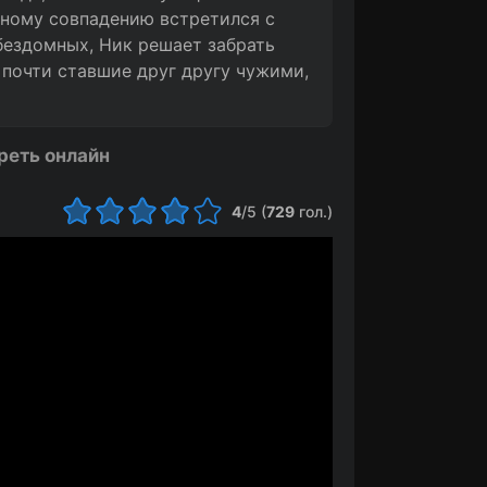
тному совпадению встретился с
бездомных, Ник решает забрать
 почти ставшие друг другу чужими,
реть онлайн
4
/5 (
729
гол.)