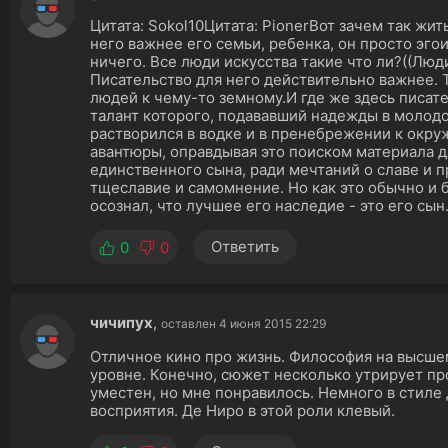
Цитата: Sokol10Цитата: PionerВот зачем так жит
него важнее его семьи, ребенка, он просто эгои
ничего. Все люди искусства такие что ли?((Люд
Писательство для него действительно важнее. Т
людей к чему-то земному.И где же здесь писат
талант которого, подававший надежды в молод
растворился в водке и в пренебрежении к окру
авантюры, оправдывая это поиском материала д
единственного сына, ради мечтаний о славе и 
тщеславие и самомнение. Но как это обычно и б
осознал, что лучшее его наследие - это его сын
Ответить
0
0
чичипух
,
оставлен 4 июня 2015 22:29
Отличное кино про жизнь. Философия на высше
уровне. Конечно, сюжет несколько утрирует пр
уместен, но мне понравилось. Немного в стиле
восприятия. Де Ниро в этой роли клевый.