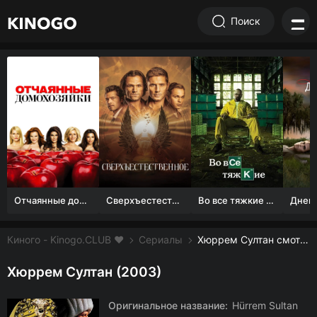
Поиск
Отчаянные домохозяйки (1 сезон)
Сверхъестественное
Во все тяжкие 1-5 сезон
Киного - Kinogo.CLUB ❤️
Сериалы
Хюррем Султан смотреть онлайн бесплатно
Хюррем Султан (2003)
Оригинальное название:
Hürrem Sultan