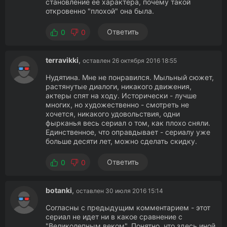
становление ее характера, почему такой
откровенно "плохой" она была.
Ответить
0
0
terravikki
,
оставлен 26 октября 2016 18:55
Нудятина. Мне не понравился. Мыльный сюжет,
растянутые диалоги, никакого движения,
актеры спят на ходу. Исторически - лучше
многих, но художественно - смотреть не
хочется, никакого удовольствия, одни
фырканья весь сериал о том, как плохо сняли.
Единственное, что оправдывает - сериалу уже
больше десяти лет, можно сделать скидку.
Ответить
0
0
botanki
,
оставлен 30 июля 2016 15:14
Согласны с предыдущим комментарием - этот
сериал не идет ни в какое сравнение с
"Великолепным веком". Понятно, что здесь иной