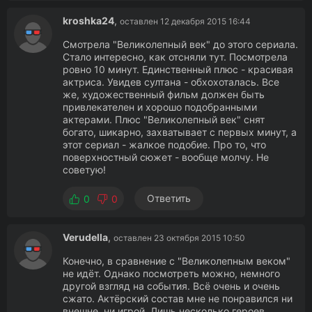
kroshka24
,
оставлен 12 декабря 2015 16:44
Смотрела "Великолепный век" до этого сериала.
Стало интересно, как отсняли тут. Посмотрела
ровно 10 минут. Единственный плюс - красивая
актриса. Увидев султана - обхохоталась. Все
же, художественный фильм должен быть
привлекателен и хорошо подобранными
актерами. Плюс "Великолепный век" снят
богато, шикарно, захватывает с первых минут, а
этот сериал - жалкое подобие. Про то, что
поверхностный сюжет - вообще молчу. Не
советую!
Ответить
0
0
Verudella
,
оставлен 23 октября 2015 10:50
Конечно, в сравнение с "Великолепным веком"
не идёт. Однако посмотреть можно, немного
другой взгляд на события. Всё очень и очень
сжато. Актёрский состав мне не понравился ни
внешне, ни игрой. Лишь несколько героев