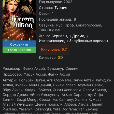
Год выпуска:
2003
Страна:
Турция
Сезон:
1
Последний эпизод:
8
Озвучка:
Рус. Проф. многоголосый,
Turk.Original
Жанр:
Сериалы
/
Драма
/
Исторические
/
Зарубежные сериалы
Кинопоиск
6.7
1 сезон 8 серия
Качество:
SD
Режиссер:
Фатих Аксой, Фатманур Севинч
Продюсер:
Фарук Аксой, Фатих Аксой
Актеры:
Гюльбен Эрген, Али Сюрмели, Энгин Алтан, Хатидже
Аслан, Хусейн Авни Даньял, Синем Кобал, Асуман Дабак,
Эбру Айкач, Халдун Бойсан, Энгин Хепилери, Озлем Чинар,
Сердар Дениз, Айтен Унджуоглу, Ахмет Сарачоглу, Сефа
Зенгин, Sezgi Mengi, Серхат Налбантолу, Халиль Кумова,
Атылай Улуышык, Дениз Тюркали, Айберк Атила, Левент
Йылмаз, Yasemin Kozanoglu, Yeliz Dogramacilar, Zeynep
Gülmez, Айтен Сойкёк, Ercü Turan, Себнем Кёстем, Rafi