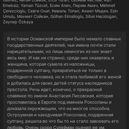
Emeksiz, Yaman Tüzcet, Есим Алич, Перим Амач, Mehmet
Çerezcioglu, Севги Онат, Кемаль Топал, Ахмет Мэден, Esin
Umulu, Мехмет Сойкан, Gülhan Elmalioglu, Sibel Hacidogan,
Zeynep Özkaya
В истории Османской империи было немало славных
государственных деятелей, чьи имена почти стали
нарицательными, но лишь немногих из них знает
весь мир. И как ни странно, среди них оказалась и
женщина, которая сумела из наложницы,
подаренной султану, превратиться не только в
свободного человека, но и стала любимой его женой
и добилась для своих детей статуса наследников
престола. Речь идет, конечно, о прекрасной
славянке по имени Анастасия Лисовская, которая
прославилась в Европе под именем Роксоланы и
доказала окружающим, что на многое способна.
Остроумная и находчивая Роксолана, подаренная
султану, решила во что бы то ни стало завоевать его
любовь. Очень скоро Сулейман оценил ее ум,