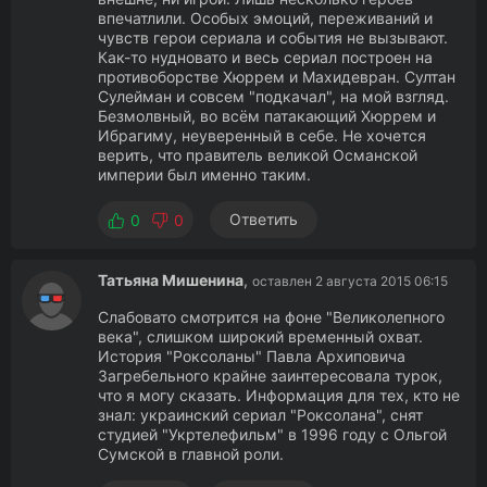
впечатлили. Особых эмоций, переживаний и
чувств герои сериала и события не вызывают.
Как-то нудновато и весь сериал построен на
противоборстве Хюррем и Махидевран. Султан
Сулейман и совсем "подкачал", на мой взгляд.
Безмолвный, во всём патакающий Хюррем и
Ибрагиму, неуверенный в себе. Не хочется
верить, что правитель великой Османской
империи был именно таким.
Ответить
0
0
Татьяна Мишенина
,
оставлен 2 августа 2015 06:15
Слабовато смотрится на фоне "Великолепного
века", слишком широкий временный охват.
История "Роксоланы" Павла Архиповича
Загребельного крайне заинтересовала турок,
что я могу сказать. Информация для тех, кто не
знал: украинский сериал "Роксолана", снят
студией "Укртелефильм" в 1996 году с Ольгой
Сумской в главной роли.