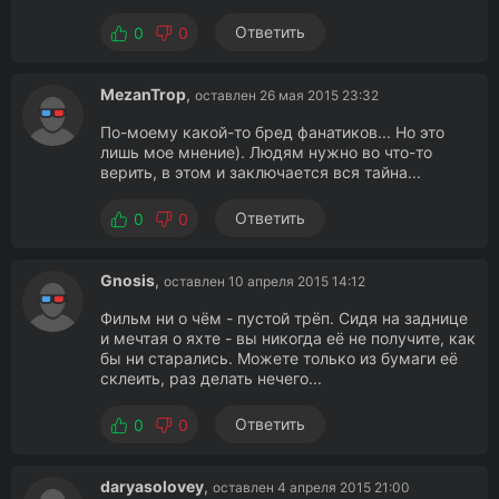
Ответить
0
0
MezanTrop
,
оставлен 26 мая 2015 23:32
По-моему какой-то бред фанатиков... Но это
лишь мое мнение). Людям нужно во что-то
верить, в этом и заключается вся тайна...
Ответить
0
0
Gnosis
,
оставлен 10 апреля 2015 14:12
Фильм ни о чём - пустой трёп. Сидя на заднице
и мечтая о яхте - вы никогда её не получите, как
бы ни старались. Можете только из бумаги её
склеить, раз делать нечего...
Ответить
0
0
daryasolovey
,
оставлен 4 апреля 2015 21:00