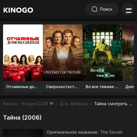
Поиск
Отчаянные домохозяйки (1 сезон)
Сверхъестественное
Во все тяжкие 1-5 сезон
Киного - Kinogo.CLUB ❤️
Док. фильмы
Тайна смотреть онлайн бесплатно
Тайна (2006)
Оригинальное название:
The Secret