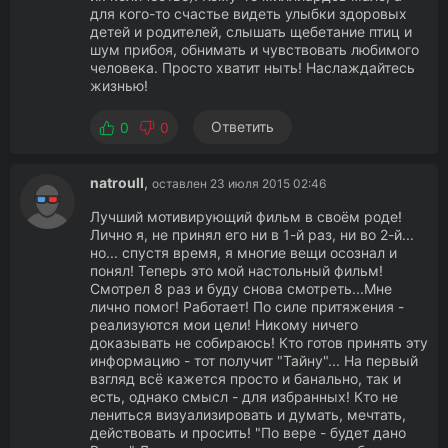
для кого-то счастье видеть улыбки здоровых
детей и родителей, слышать щебетание птиц и
шум прибоя, обнимать и чувствовать любимого
человека. Просто хватит ныть! Наслаждайтесь
жизнью!
Ответить
0
0
natroull
,
оставлен 23 июля 2015 02:46
Лучший мотивирующий фильм в своём роде!
Лично я, не принял его ни в 1-й раз, ни во 2-й...
но... спустя время, я многие вещи осознал и
понял! Теперь это мой настольный фильм!
Смотрел 8 раз и буду снова смотреть...Мне
лично помог! Работает! По силе притяжения -
реализуются мои цели! Никому ничего
доказывать не собираюсь! Кто готов принять эту
информацию - тот получит "Тайну"... На первый
взгляд всё кажется просто и банально, так и
есть, однако смысл - для избранных! Кто не
лениться визуализировать и думать, мечтать,
действовать и просить! "По вере - будет дано