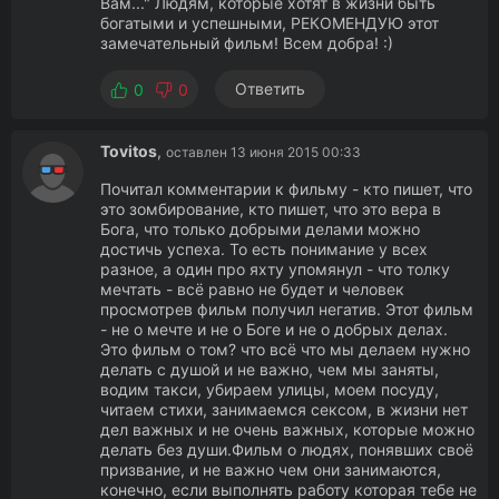
Вам..." Людям, которые хотят в жизни быть
богатыми и успешными, РЕКОМЕНДУЮ этот
замечательный фильм! Всем добра! :)
Ответить
0
0
Tovitos
,
оставлен 13 июня 2015 00:33
Почитал комментарии к фильму - кто пишет, что
это зомбирование, кто пишет, что это вера в
Бога, что только добрыми делами можно
достичь успеха. То есть понимание у всех
разное, а один про яхту упомянул - что толку
мечтать - всё равно не будет и человек
просмотрев фильм получил негатив. Этот фильм
- не о мечте и не о Боге и не о добрых делах.
Это фильм о том? что всё что мы делаем нужно
делать с душой и не важно, чем мы заняты,
водим такси, убираем улицы, моем посуду,
читаем стихи, занимаемся сексом, в жизни нет
дел важных и не очень важных, которые можно
делать без души.Фильм о людях, понявших своё
призвание, и не важно чем они занимаются,
конечно, если выполнять работу которая тебе не