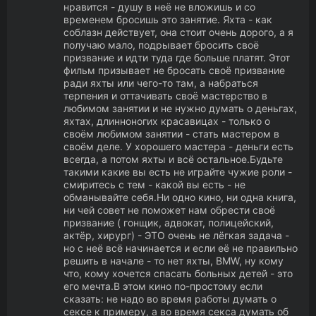
нравится - душу в неё не вложишь и со
временем бросишь это занятие. Яхта - как
соблазн действует, она стоит очень дорого, а я
получаю мало, подрывает бросить своё
призвание и идти туда где больше платят. Этот
фильм призывает не бросать своё призвание
ради яхты или чего-то там, а набраться
терпения и оттачивать своё мастерство в
любимом занятии и не нужно думать о деньгах,
яхтах, длинноногих красавицах - только о
своём любимом занятии - стать мастером в
своём деле. У хорошего мастера - деньги есть
всегда, а потом яхты и всё остальное.Будьте
такими какие вы есть не играйте чужие роли -
смиритесь с тем - какой вы есть - не
обманывайте себя.Ни одно кино, ни одна книга,
ни чей совет не поможет нам обрести своё
призвание ( гонщик, адвокат, полицейский,
актёр, хирург) - ЭТО очень не лёгкая задача -
но с неё всё начинается и если её не правильно
решить в начале - то нет яхты, BMW, ну кому
что, кому хочется спасать больных детей - это
его мечта.В этом кино по-простому если
сказать: не надо во время работы думать о
сексе к примеру, а во время секса думать об