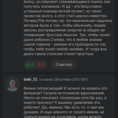
волну, он поможет сомневающимся понять как
получать желаемое. И да - это безусловно
успешный коммерческий проект, но таких
проектов много, а этот стал широко известен.
Почему?Не потому ли, что изначальная задумка
авторов была в том, чтобы объяснить людям
законы распределения энергии (в общем ее
понимании) простым языком. Так, чтобы понял
даже ребенок.Считаю, что в любом знании
самое главное - умение его преподнести так,
чтобы тебя понял любой человек. И тогда все
даже самое сложное станет простым.
Ответить
0
0
baki_12
,
оставлен 28 октября 2015 19:51
Фильм потрясающий! И можно ли назвать это
фильмом? Скорее источником вдохновения.
Никто не пожалеет, посмотрев хотя бы раз, а
знаете причину? К вашему удивлению это
работает. Да, именно. Мы есть то, о чем мы
думаем. И еще немного от своего имени, не
тратьте время на уродливое, когда можно