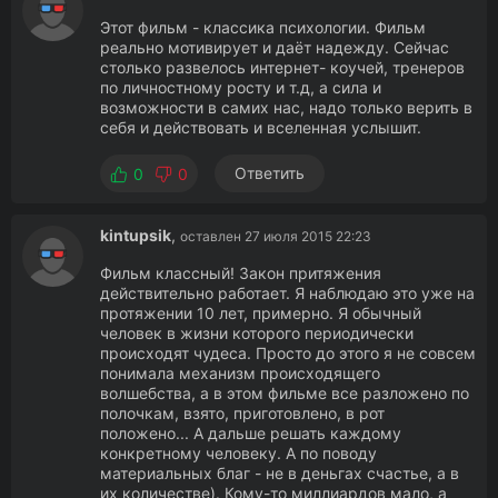
Этот фильм - классика психологии. Фильм
реально мотивирует и даёт надежду. Сейчас
столько развелось интернет- коучей, тренеров
по личностному росту и т.д, а сила и
возможности в самих нас, надо только верить в
себя и действовать и вселенная услышит.
Ответить
0
0
kintupsik
,
оставлен 27 июля 2015 22:23
Фильм классный! Закон притяжения
действительно работает. Я наблюдаю это уже на
протяжении 10 лет, примерно. Я обычный
человек в жизни которого периодически
происходят чудеса. Просто до этого я не совсем
понимала механизм происходящего
волшебства, а в этом фильме все разложено по
полочкам, взято, приготовлено, в рот
положено... А дальше решать каждому
конкретному человеку. А по поводу
материальных благ - не в деньгах счастье, а в
их количестве). Кому-то миллиардов мало, а