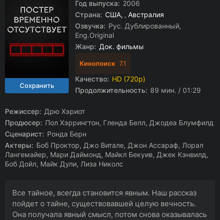
Год выпуска:
2006
Страна:
США
,
Австралия
Озвучка:
Рус. Дублированный,
Eng.Original
Жанр:
Док. фильмы
Кинопоиск
7.1
Качество:
HD (720p)
Продолжительность:
89 мин. / 01:29
Режиссер:
Дрю Хэриот
Продюсер:
Пол Хэррингтон, Гленда Белл, Джодеа Блумфилд
Сценарист:
Ронда Берн
Актеры:
Боб Проктор, Джо Витале, Джон Ассараф, Лорал
Лангемайер, Мари Даймонд, Майкл Бекуив, Джек Кэнвилд,
Боб Дойл, Майк Дули, Лиза Николс
Все тайное, всегда становится явным. Наш рассказ
пойдет о тайне, существовавшей целую вечность.
Она получала явный смысл, потом снова оказывалась