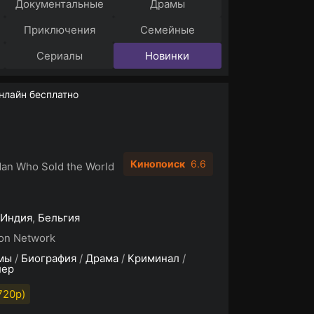
Документальные
Драмы
Приключения
Семейные
Сериалы
Новинки
нлайн бесплатно
Кинопоиск
6.6
an Who Sold the World
Индия
,
Бельгия
on Network
мы
/
Биография
/
Драма
/
Криминал
/
лер
720p)