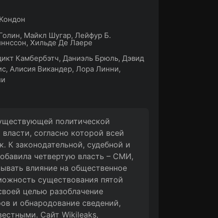
 Кондон
Голин, Майкл Шугар, Лейфур Б.
ннссон, Хильде Де Лаере
икт Камбербэтч, Даниэль Брюль, Дэвид
с, Алисия Викандер, Лора Линни,
ли
существующей политической
власти, согласно которой всей
к. К законодательной, судебной и
обавила четвертую власть – СМИ,
ывать влияние на общественное
зможность существования пятой
 своей целью разоблачение
ов и обнародование сведений,
стными. Сайт Wikileaks,