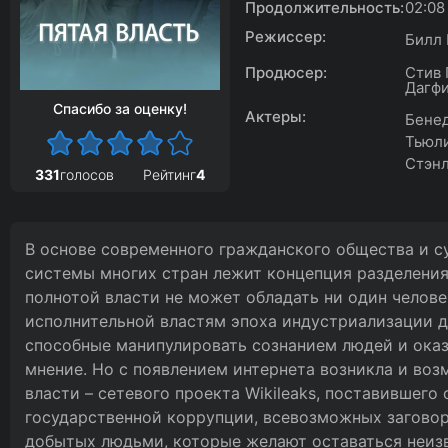
Продолжительность:
02:08
Режиссер:
Билл
Продюсер:
Стив 
Дагфи
Спасибо за оценку!
Актеры:
Бенед
Тьюли
Стэн
331
голосов
Рейтинг
4
В основе современного гражданского общества и 
системы многих стран лежит концепция разделения 
полнотой власти не может обладать ни один челове
исполнительной властям эпоха индустриализации д
способные манипулировать сознанием людей и оказ
мнение. Но с появлением интернета возникла и во
власти – сетевого проекта Wikileaks, поставившего
государственной коррупции, всевозможных заговор
добытых людьми, которые желают оставаться неизве