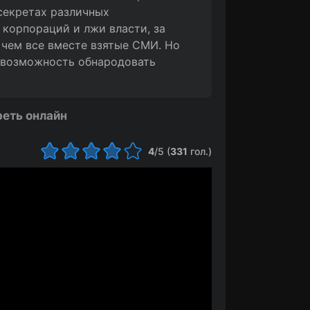
секретах различных
 корпораций и лжи власти, за
 чем все вместе взятые СМИ. Но
я возможность обнародовать
реть онлайн
4
/5 (
331
гол.)