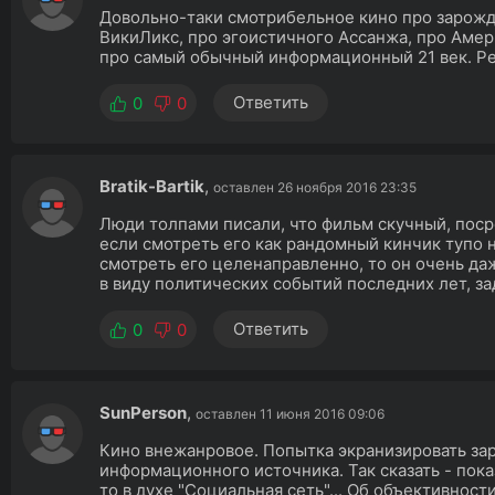
Довольно-таки смотрибельное кино про зарожд
ВикиЛикс, про эгоистичного Ассанжа, про Амер
про самый обычный информационный 21 век. Р
Ответить
0
0
Bratik-Bartik
,
оставлен 26 ноября 2016 23:35
Люди толпами писали, что фильм скучный, поср
если смотреть его как рандомный кинчик тупо н
смотреть его целенаправленно, то он очень даж
в виду политических событий последних лет, зад
Ответить
0
0
SunPerson
,
оставлен 11 июня 2016 09:06
Кино внежанровое. Попытка экранизировать з
информационного источника. Так сказать - показ
то в духе "Социальная сеть"... Об объективности