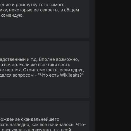
ение и раскрутку того самого
ику, некоторые ее секреты, в общем
екомендую.
едственный и т.д. Вполне возможно,
а вечер. Если же все-таки сесть
е неплох. Стоит смотреть, если вдруг,
ался вопросом - "Что есть Wikileaks?"
арождение скандальнейшего
ать наглядно, как все начиналось. Что-
 рассуждать неразумно, т.к. всей