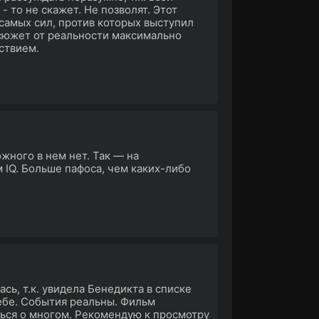
 - то не скажет. Не позволят. Этот
самых сил, против которых выступил
 сюжет от реальности максимально
ьствием.
жного в нем нет. Так — на
 IQ. Больше пафоса, чем каких-либо
ь, т.к. увидела Бенедикта в списке
себе. События реальны. Фильм
ться о многом. Рекомендую к просмотру