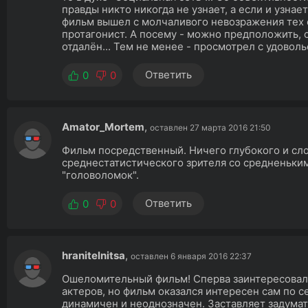
правды никто никогда не узнает, а если и узнает
фильм вышел с молчаливого невозражения тех 
протагонист. А посему - можно предположить,
отдалён... Тем не менее - просмотрел с удовол
Ответить
0
0
Amator_Mortem
,
оставлен 27 марта 2016 21:50
Фильм посредственный. Ничего глубокого и сло
среднестатистического зрителя со средненьким
"головоломок".
Ответить
0
0
hranitelnitsa
,
оставлен 6 января 2016 22:37
Ошеломительный фильм! Сперва заинтересовалас
актеров, но фильм оказался интересен сам по 
динамичен и неоднозначен. Заставляет задума