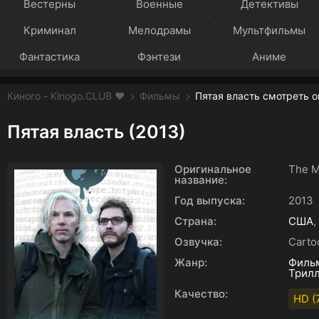
Вестерны
Военные
Детективы
Криминал
Мелодрамы
Мультфильмы
Фантастика
Фэнтези
Аниме
Киного - Kinogo.CLUB ❤️
Фильмы
Пятая власть смотреть о
Пятая власть (2013)
Оригинальное
The M
название:
Год выпуска:
2013
Страна:
США
,
Озвучка:
Carto
Жанр:
Филь
Трил
Качество:
HD (