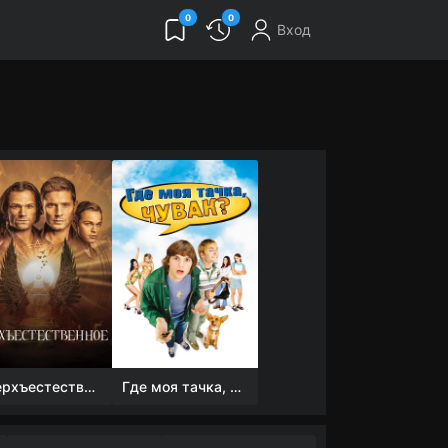
0
0
Вход
Сверхъестественное
Где моя тачка, чувак?