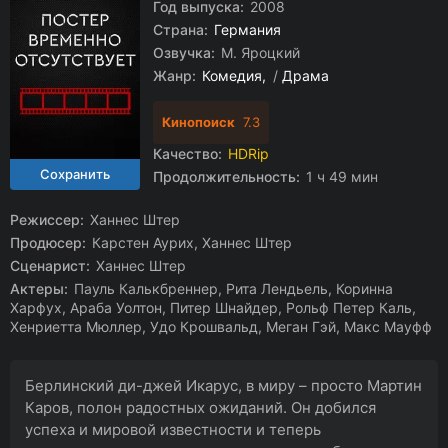
Год выпуска:
2008
Страна:
Германия
Озвучка:
М. Яроцкий
Жанр:
Комедия
/
Драма
Кинопоиск
7.3
Качество:
HDRip
Продолжительность:
1 ч 49 мин
Режиссер:
Ханнес Штер
Продюсер:
Карстен Аурих, Ханнес Штер
Сценарист:
Ханнес Штер
Актеры:
Пауль Калькбреннер, Рита Лендьель, Коринна
Харфух, Араба Уолтон, Питер Шнайдер, Рольф Петер Каль,
Хенриетта Мюллер, Удо Крошвальд, Меган Гэй, Макс Мауфф
Берлинский ди-джей Икарус, в миру – просто Мартин
Каров, полон радостных ожиданий. Он добился
успеха и мировой известности и теперь