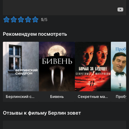
5
/5
Рекомендуем посмотреть
Берлинский синдром
Бивень
Секретные материалы: Борьба за будущее
Пробу
Отзывы к фильму Берлин зовет