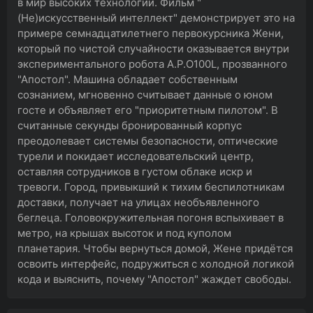
в мир высоких технологий. Фильм "
(Не)искусственный интеллект" демонстрирует это на
примере семнадцатилетнего первокурсника Жени,
который по чистой случайности оказывается внутри
экспериментального робота A.P.O100L, прозванного
"Апостол". Машина обладает собственным
сознанием, мгновенно считывает данные о юном
госте и объявляет его "приоритетным пилотом". В
считанные секунды бронированный корпус
преодолевает системы безопасности, оптические
турели и покидает исследовательский центр,
оставляя сотрудников в густом облаке искр и
тревоги. Город, привыкший к тихим беспилотникам
доставки, получает на улицах необъявленного
беглеца. Головокружительная погоня вспыхивает в
метро, на крышах высоток и под куполом
планетария. Чтобы вернуться домой, Жене придётся
освоить интерфейс, подружиться с холодной логикой
кода и выяснить, почему "Апостол" жаждет свободы.