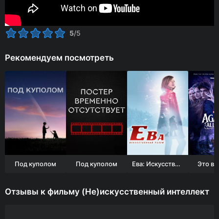
5
/5
Рекомендуем посмотреть
Под куполом
Под куполом
Ева: Искусственный разум
Это вс
Отзывы к фильму (Не)искусственный интеллект