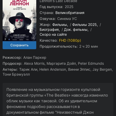
Lennon's Last Decade
Год выпуска:
2025
Страна:
Великобритания
Озвучка:
Синема УС
Жанр:
Фильмы
/
Фильмы 2025
/
Биография
/
Док. фильмы
/
Скоро на сайте
Качество:
FHD (1080p)
Продолжительность:
2 ч 20 мин
Режиссер:
Алан Паркер
Продюсер:
Alexa Morris, Маргарита Дойл, Peter Edmunds
Актеры:
Тарик Али, Helen Anderson, Винни Эппис, Jay Bergen,
Тони Брэмуэлл
Появление на музыкальном горизонте культовой
британской группы «The Beatles» навсегда изменило
облик музыки как таковой. Об их удивительном
феномене подробно рассказывается в
документальном фильме "Неизвестный Джон