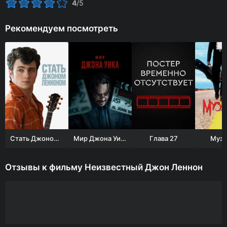
4
/5
Рекомендуем посмотреть
Стать Джоном Ленноном
Мир Джона Уика
Глава 27
Музы
Отзывы к фильму Неизвестный Джон Леннон