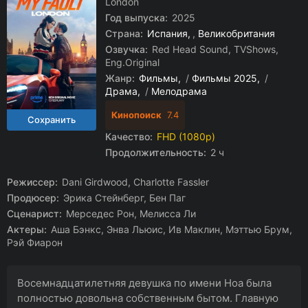
London
Год выпуска:
2025
Страна:
Испания
,
Великобритания
Озвучка:
Red Head Sound, TVShows,
Eng.Original
Жанр:
Фильмы
/
Фильмы 2025
/
Драма
/
Мелодрама
Кинопоиск
7.4
Качество:
FHD (1080p)
Продолжительность:
2 ч
Режиссер:
Dani Girdwood, Charlotte Fassler
Продюсер:
Эрика Стейнберг, Бен Паг
Сценарист:
Мерседес Рон, Мелисса Ли
Актеры:
Аша Бэнкс, Энва Льюис, Ив Маклин, Мэттью Брум,
Рэй Фиарон
Восемнадцатилетняя девушка по имени Ноа была
полностью довольна собственным бытом. Главную