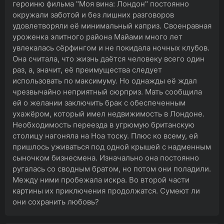
героиню фильма "Моя вина: Лондон" постоянно
окружали заботой и без лишних разговоров
удовлетворяли её минимальный каприз. Своенравная
уроженка элитного района Майами много лет
увлекалась сёрфингом и не покидала ночных клубов.
Она считала, что жизнь даётся человеку всего один
раз, а, значит, её преимущества следует
использовать по максимуму. Но однажды её ждал
чрезвычайно неприятный сюрприз. Мать сообщила
ей о желании заключить брак с обеспеченным
ухажёром, который имел недвижимость в Лондоне.
Необходимость переезда в угрюмую британскую
столицу нагоняла на Ноа тоску. Плюс ко всему, ей
пришлось уживаться под одной крышей с надменным
сыночком бизнесмена. Изначально она постоянно
ругалась со сводным братом, но потом они поладили.
Между ними пробежала искра. Во второй части
картины их приключения продолжатся. Сумеют ли
они сохранить любовь?