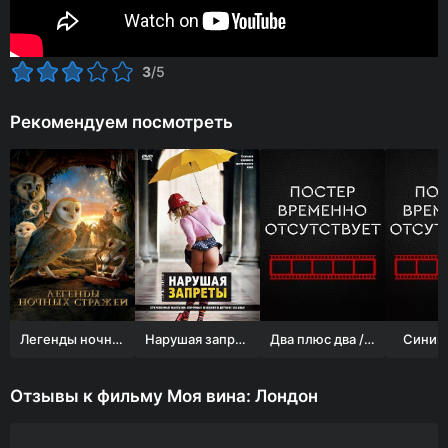
3
/5
Рекомендуем посмотреть
Легенды ночных стражей
Нарушая запреты
Два плюс два / 2+2
Синий 
Отзывы к фильму Моя вина: Лондон