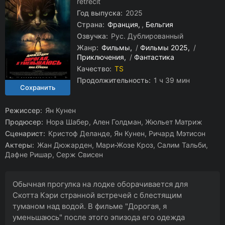
rétrécit
Год выпуска:
2025
Страна:
Франция
,
Бельгия
Озвучка:
Рус. Дублированный
Жанр:
Фильмы
/
Фильмы 2025
/
Приключения
/
Фантастика
Качество:
TS
Продолжительность:
1 ч 39 мин
Режиссер:
Ян Кунен
Продюсер:
Нора Шабер, Ален Голдман, Жюльет Матриж
Сценарист:
Кристоф Деланде, Ян Кунен, Ричард Мэтисон
Актеры:
Жан Дюжарден, Мари-Жозе Кроз, Салим Тальби,
Дафне Ришар, Серж Свисен
Обычная прогулка на лодке оборачивается для
Скотта Кэри странной встречей с блестящим
туманом над водой. В фильме "Дорогая, я
уменьшаюсь" после этого эпизода его одежда