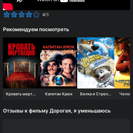
4
/5
Рекомендуем посмотреть
Кровать мертвецов
Капитан Крюк
Белка и Стрелка: Лунные приключения
Челове
Отзывы к фильму Дорогая, я уменьшаюсь