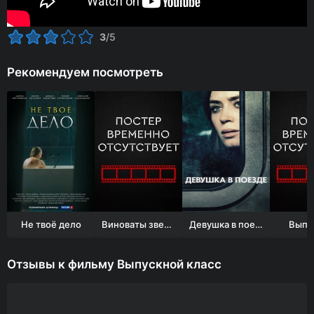
3
/5
Рекомендуем посмотреть
Не твоё дело
Виноваты звезды
Девушка в поезде
Выпу
Отзывы к фильму Выпускной класс