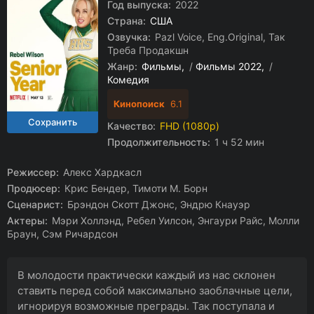
Год выпуска:
2022
Страна:
США
Озвучка:
Pazl Voice, Eng.Original, Так
Треба Продакшн
Жанр:
Фильмы
/
Фильмы 2022
/
Комедия
Кинопоиск
6.1
Качество:
FHD (1080p)
Продолжительность:
1 ч 52 мин
Режиссер:
Алекс Хардкасл
Продюсер:
Крис Бендер, Тимоти М. Борн
Сценарист:
Брэндон Скотт Джонс, Эндрю Кнауэр
Актеры:
Мэри Холлэнд, Ребел Уилсон, Энгаури Райс, Молли
Браун, Сэм Ричардсон
В молодости практически каждый из нас склонен
ставить перед собой максимально заоблачные цели,
игнорируя возможные преграды. Так поступала и