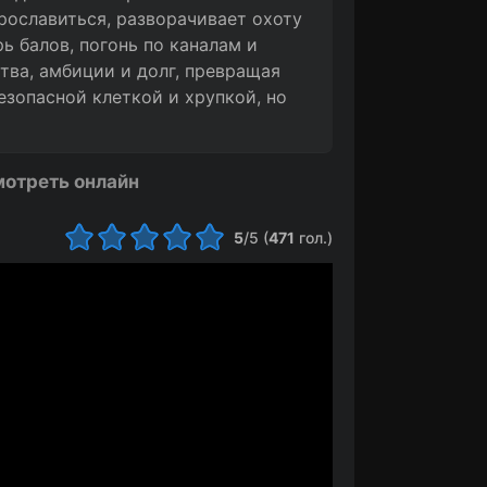
рославиться, разворачивает охоту
рь балов, погонь по каналам и
тва, амбиции и долг, превращая
зопасной клеткой и хрупкой, но
мотреть онлайн
5
/5 (
471
гол.)