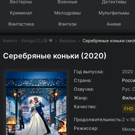
Вестерны
Военные
Детективы
Криминал
Мелодрамы
Мультфильмы
Фантастика
Фэнтези
Аниме
Киного - Kinogo.CLUB ❤️
Фильмы
Серебряные коньки смот
Серебряные коньки (2020)
Год выпуска:
2020
Страна:
Росс
Озвучка:
Рус. 
Жанр:
Филь
Качество:
FHD 
Продолжительность:
2 ч 1
Режиссер:
Миха