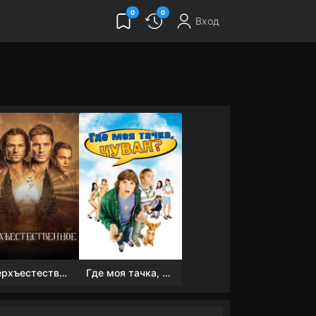
0
0
Вход
Сверхъестественное
Где моя тачка, чувак?