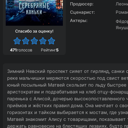
Продюсер:
Леони
Сценарист:
Роман
Актеры:
Фёдор
Януша
Спасибо за оценку!
471
голосов
Рейтинг
5
Зимний Невский проспект сияет от гирлянд, санки с
реке мальчишки меряются скоростью под свист ве
юный посыльный Матвей скользит по льду быстрее 
аристократам и подрабатывая на хлеб отцу-фонарщ
паренька с Алисой, дочерью высокопоставленного 
приёмов и жёстких правил дома. Она мечтает о сво
горизонтах и тайком выбирается к мостам, где узна
Матвей знакомит Алису с товарищами, показывает 
держать равновесие на блестящих лезвиях, будто п