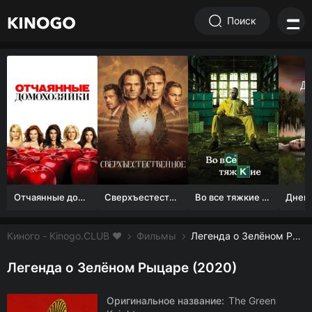
Поиск
Отчаянные домохозяйки (1 сезон)
Сверхъестественное
Во все тяжкие 1-5 сезон
Киного - Kinogo.CLUB ❤️
Фильмы
Легенда о Зелёном Рыцаре смотреть онлайн бесплатно
Легенда о Зелёном Рыцаре (2020)
Оригинальное название:
The Green