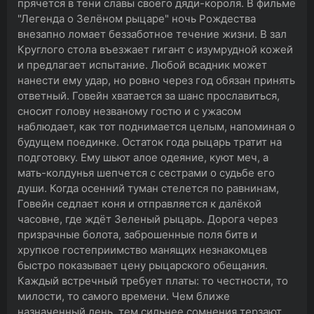
прячется в тени славы своего дяди-короля. В фильме
"Легенда о Зелёном рыцаре" ночь Рождества
внезапно ломает беззаботное течение жизни. В зал
Круглого стола въезжает гигант с изумрудной кожей
и предлагает испытание. Любой всадник может
нанести ему удар, но ровно через год обязан принять
ответный. Говейн хватается за шанс прославиться,
сносит голову незваному гостю и с ужасом
наблюдает, как тот поднимается целым, напоминая о
будущем поединке. Остаток года рыцарь тратит на
подготовку. Ему шьют алое одеяние, куют меч, а
мать-колдунья шепчется с сестрами о судьбе его
души. Когда осенний туман стелется по равнинам,
Говейн седлает коня и отправляется к далёкой
часовне, где ждёт Зеленый рыцарь. Дорога через
призрачные болота, заброшенные поля битв и
хрупкое гостеприимство манящих незнакомцев
быстро показывает цену рыцарского обещания.
Каждый встречный требует платы: то честности, то
милости, то самого времени. Чем ближе
назначенный день, тем сильнее сомнения терзают