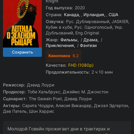
Knight
Год выпуска:
2020
Страна:
Канада
,
Ирландия
,
США
Озвучка:
Рус. Дублированный, JASKIER,
Кубик в кубе, Рус. Одноголосый, Укр.
Дубльований, Eng.Original
Жанр:
Фильмы
/
Драма
/
Приключения
/
Фэнтези
Кинопоиск
6.2
Качество:
FHD (1080p)
Продолжительность:
2 ч 10 мин
Режиссер:
Дэвид Лоури
Продюсер:
Тоби Хальбрукс, Джеймс М. Джонстон
Сценарист:
The Gawain Poet, Дэвид Лоури
Актеры:
Сарита Чоудри, Алисия Викандер, Джоэл Эдгертон,
Дев Патель, Шон Харрис
Молодой Говейн прожигает дни в трактирах и