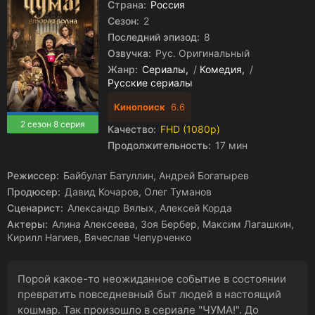
Страна:
Россия
Сезон:
2
Последний эпизод:
8
Озвучка:
Рус. Оригинальный
Жанр:
Сериалы
/
Комедия
/
Русские сериалы
Кинопоиск
6.6
2 сезон 8 серия
Качество:
FHD (1080p)
Продолжительность:
17 мин
Режиссер:
Байбулат Батуллин, Андрей Богатырев
Продюсер:
Давид Кочаров, Олег Туманов
Сценарист:
Александр Вялых, Алексей Корда
Актеры:
Алина Алексеева, Зоя Бербер, Максим Лагашкин,
Кирилл Нагиев, Вячеслав Чепурченко
Порой какое-то неожиданное событие в состоянии
превратить повседневный быт людей в настоящий
кошмар. Так произошло в сериале "ЧУМА!". До