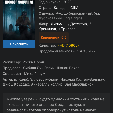
Год выпуска:
2020
Страна:
Канада
,
США
Озвучка:
Рус. Дублированный, Укр.
Дубльований, Eng.Original
Жанр:
Фильмы
/
Детектив
/
Криминал
/
Триллер
Кинопоиск
6.5
Качество:
FHD (1080p)
Продолжительность:
1 ч 33 мин
Режиссер:
Робин Пронт
Продюсер:
Сибилл Луи Эппич, Шэнан Бекер
Сценарист:
Мика Ранум
Актеры:
Калеб Эллсворт-Кларк, Николай Костер-Вальдау,
Джош Круддас, Аннабелль Уоллис, Зан Маккларнон
Многие уверены, будто одинокий охотничий край не
скрывает ничего опаснее бродячих пум, но
реальность готова опровергнуть столь наивную