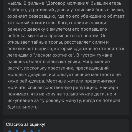
мысль. В фильме "Договор молчания" бывший егерь
Рэйберн, утративший дочь и утопивший боль в виски,
охраняет резервацию, где по его убеждению обитает
тот самый похититель. Когда полиция находит
раненую девочку с амулетом его пропавшего
ребёнка, мужчина просыпается от апатии. Он
открывает тайные тропы, расставляет силки и
подключает шерифа, который сдержанно относится к
легендам о "лесном охотнике". В густом тумане
парковых болот всплывают улики. Напряжение
растёт, поскольку преступник, преследующий
молодых девушек, использует знание местности не
хуже рейнджера. Местные жители предпочитают
молчать, спасая собственную репутацию. Рэйберн
понимает, что на кону не только чужие дети, но и
искупление за ту роковую минуту, когда он потерял
бдительность.
Спасибо за оценку!