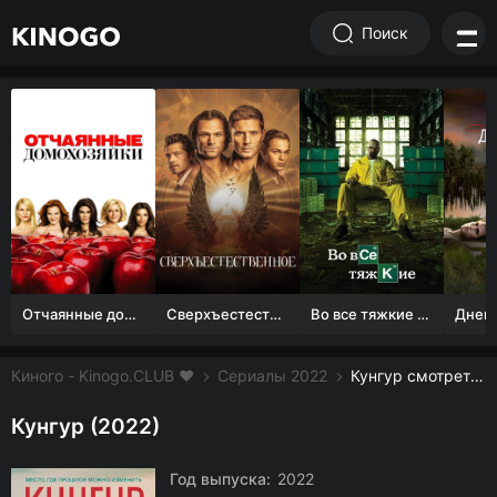
Поиск
Отчаянные домохозяйки (1 сезон)
Сверхъестественное
Во все тяжкие 1-5 сезон
Киного - Kinogo.CLUB ❤️
Сериалы 2022
Кунгур смотреть онлайн бесплатно
Кунгур (2022)
Год выпуска:
2022