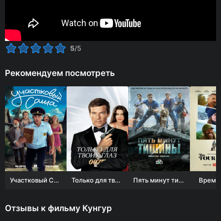
5
/5
Рекомендуем посмотреть
Участковый Саша
Только для твоих глаз
Пять минут тишины
Времен
Отзывы к фильму Кунгур