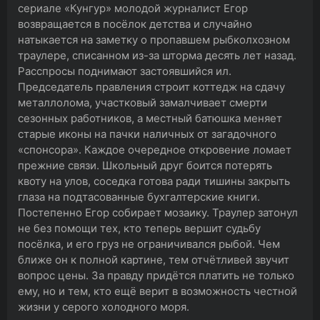
сериале «Кунгур» молодой журналист Егор
возвращается в посёлок детства и случайно
натыкается на заметку о пропавшем рыбколхозном
траулере, списанном из-за шторма десять лет назад.
Расспросы поднимают застоявшийся ил.
Председатель правления строит коттедж на сдачу
металлолома, участковый замалчивает смерти
сезонных работников, а местный батюшка меняет
старые иконы на пачки наличных от загадочного
«спонсора». Каждое очередное откровение ломает
прежние связи. Школьный друг боится потерять
квоту на улов, соседка готова ради тишины закрыть
глаза на подтасованные бухгалтерские книги.
Постепенно Егор собирает мозаику. Траулер затонул
не без помощи тех, кто теперь вершит судьбу
посёлка, и его груз не ограничивался рыбой. Чем
ближе он к полной картине, тем отчётливей звучит
вопрос цены. За правду придётся платить не только
ему, но и тем, кто ещё верит в возможность честной
жизни у серого холодного моря.