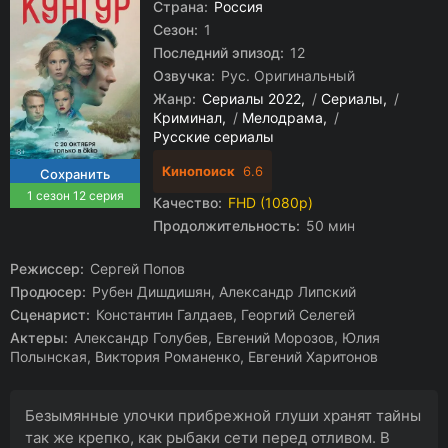
Страна:
Россия
Сезон:
1
Последний эпизод:
12
Озвучка:
Рус. Оригинальный
Жанр:
Сериалы 2022
/
Сериалы
/
Криминал
/
Мелодрама
/
Русские сериалы
Кинопоиск
6.6
1 сезон 12 серия
Качество:
FHD (1080p)
Продолжительность:
50 мин
Режиссер:
Сергей Попов
Продюсер:
Рубен Дишдишян, Александр Липский
Сценарист:
Константин Галдаев, Георгий Селегей
Актеры:
Александр Голубев, Евгений Морозов, Юлия
Полынская, Виктория Романенко, Евгений Харитонов
Безымянные улочки прибрежной глуши хранят тайны
так же крепко, как рыбаки сети перед отливом. В