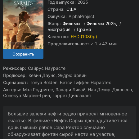
Год выпуска:
2025
Страна:
США
Озвучка:
AlphaProject
Жанр:
Фильмы
/
Фильмы 2025
/
Биография
/
Драма
Качество:
FHD (1080p)
Продолжительность:
1 ч 43 мин
Режиссер:
Сайрус Наурасте
Продюсер:
Кевин Даунс, Эндрю Эрвин
Сценарист:
Tonya Bolden, Бетси Гиффен Норастех
Актеры:
Мэл Родригес, Закари Ливай, Ная Дезир-Джонсон,
Сонекуа Мартин-Грин, Гаррет Диллахант
Большие залежи нефти редко приносят мгновенное
счастье. В фильме «Нефть Сары» двенадцатилетняя
дочь бывших рабов Сара Ректор случайно
обнаруживает фонтан сырой нефти на участке,