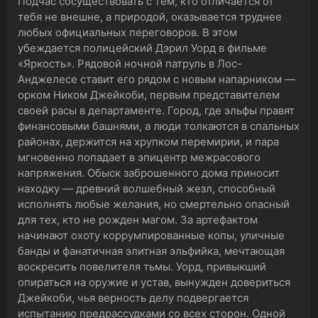
Подчас сосуществовать с тем, кто отличается от
тебя не внешне, а природой, оказывается труднее
любых официальных переговоров. В этом
убеждается полицейский Дэрил Уорд в фильме
«Яркость». Рядовой ночной патруль в Лос-
Анджелесе ставит его рядом с новым напарником —
орком Ником Джейкоби, первым представителем
своей расы в департаменте. Город, где эльфы правят
финансовыми башнями, а люди толкаются в спальных
районах, держится на хрупком перемирии, и пара
мгновенно попадает в эпицентр межрасового
напряжения. Обыск заброшенного дома приносит
находку — древний волшебный жезл, способный
исполнять любые желания, но смертельно опасный
для тех, кто не рожден магом. За артефактом
начинают охоту коррумпированные копы, уличные
банды и фанатичная элитная эльфийка, мечтающая
воскресить повелителя тьмы. Уорд, привыкший
опираться на оружие и устав, вынужден довериться
Джейкоби, чья верность делу подвергается
испытанию предрассудками со всех сторон. Одной