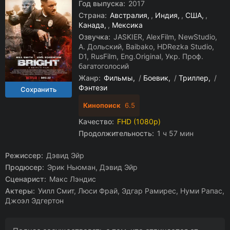
Год выпуска:
2017
Страна:
Австралия
,
Индия
,
США
,
Канада
,
Мексика
Озвучка:
JASKIER, AlexFilm, NewStudio,
А. Дольский, Baibako, HDRezka Studio,
D1, RusFilm, Eng.Original, Укр. Проф.
багатоголосий
Жанр:
Фильмы
/
Боевик
/
Триллер
/
Фэнтези
Кинопоиск
6.5
Качество:
FHD (1080p)
Продолжительность:
1 ч 57 мин
Режиссер:
Дэвид Эйр
Продюсер:
Эрик Ньюман, Дэвид Эйр
Сценарист:
Макс Лэндис
Актеры:
Уилл Смит, Люси Фрай, Эдгар Рамирес, Нуми Рапас,
Джоэл Эдгертон