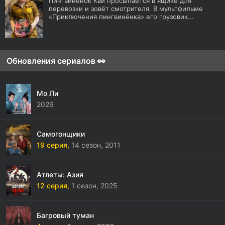
Пингвинёнок Кви просыпается в ящике для
перевозки и зовёт смотрителя. В мультфильме
«Приключения пингвинёнка» его грузовик...
Обновления сериалов 👀
Мо Ли
2026
Самогонщики
19 серия,
14 сезон,
2011
Атлеты: Азия
12 серия,
1 сезон,
2025
Багровый туман