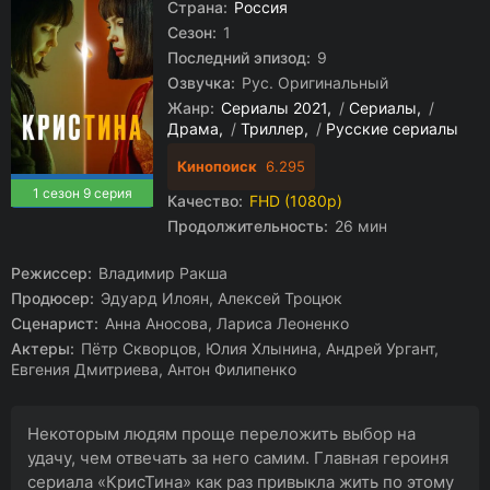
Страна:
Россия
Сезон:
1
Последний эпизод:
9
Озвучка:
Рус. Оригинальный
Жанр:
Сериалы 2021
/
Сериалы
/
Драма
/
Триллер
/
Русские сериалы
Кинопоиск
6.295
1 сезон 9 серия
Качество:
FHD (1080p)
Продолжительность:
26 мин
Режиссер:
Владимир Ракша
Продюсер:
Эдуард Илоян, Алексей Троцюк
Сценарист:
Анна Аносова, Лариса Леоненко
Актеры:
Пётр Скворцов, Юлия Хлынина, Андрей Ургант,
Евгения Дмитриева, Антон Филипенко
Некоторым людям проще переложить выбор на
удачу, чем отвечать за него самим. Главная героиня
сериала «КрисТина» как раз привыкла жить по этому