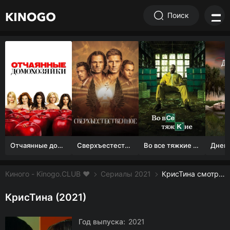
Поиск
Отчаянные домохозяйки (1 сезон)
Сверхъестественное
Во все тяжкие 1-5 сезон
Киного - Kinogo.CLUB ❤️
Сериалы 2021
КрисТина смотреть онлайн бесплатно
КрисТина (2021)
Год выпуска:
2021