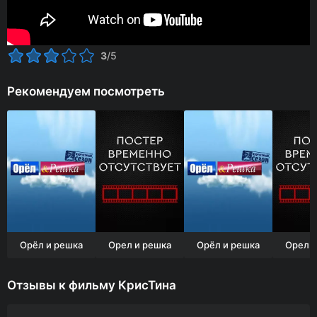
3
/5
Рекомендуем посмотреть
Орёл и решка
Орел и решка
Орёл и решка
Орел и
Отзывы к фильму КрисТина