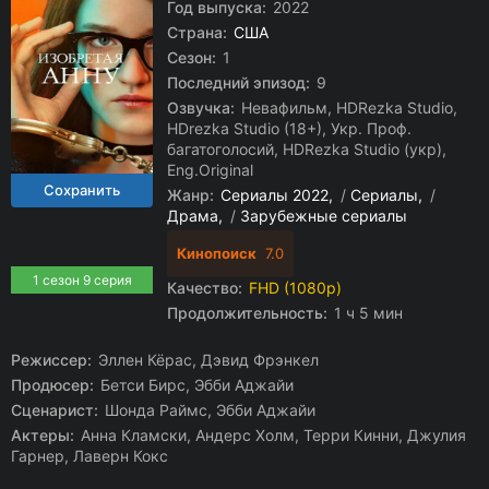
Год выпуска:
2022
Страна:
США
Сезон:
1
Последний эпизод:
9
Озвучка:
Невафильм, HDRezka Studio,
HDrezka Studio (18+), Укр. Проф.
багатоголосий, HDRezka Studio (укр),
Eng.Original
Жанр:
Сериалы 2022
/
Сериалы
/
Драма
/
Зарубежные сериалы
Кинопоиск
7.0
1 сезон 9 серия
Качество:
FHD (1080p)
Продолжительность:
1 ч 5 мин
Режиссер:
Эллен Кёрас, Дэвид Фрэнкел
Продюсер:
Бетси Бирс, Эбби Аджайи
Сценарист:
Шонда Раймс, Эбби Аджайи
Актеры:
Анна Кламски, Андерс Холм, Терри Кинни, Джулия
Гарнер, Лаверн Кокс