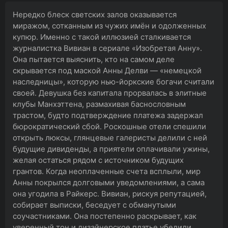
Нередко блеск светских залов оказывается
миражом, сотканным из чужих имён и одолженных
купюр. Именно с такой иллюзией сталкивается
журналистка Вивиан в сериале «Изобретая Анну».
Она пытается выяснить, кто на самом деле
скрывается под маской Анны Делви — «немецкой
наследницы», которую нью-йоркские богачи считали
своей. Девушка без капитала прорвалась в элитные
клубы Манхэттена, размахивая баснословным
трастом, будто подтверждение платежа задержал
бюрократический сбой. Роскошные отели спешили
открыть люксы, глянцевые галеристы делили с ней
будущие дивиденды, а приятели оплачивали ужины,
желая остаться рядом с источником будущих
грантов. Когда неоплаченные счета всплыли, мир
Анны покрылся долговыми уведомлениями, а сама
она угодила в Райкерс. Вивиан, рискуя репутацией,
собирает выписки, беседует с обманутыми
соучастниками. Она постепенно раскрывает, как
уверенный тон и дизайнерское платье убедили