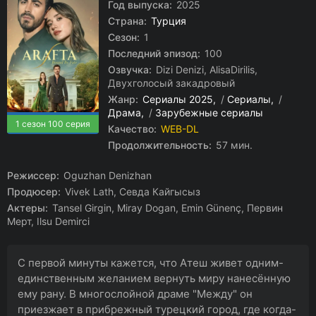
Год выпуска:
2025
Страна:
Турция
Сезон:
1
Последний эпизод:
100
Озвучка:
Dizi Denizi, AlisaDirilis,
Двухголосый закадровый
Жанр:
Сериалы 2025
/
Сериалы
/
Драма
/
Зарубежные сериалы
1 сезон 100 серия
Качество:
WEB-DL
Продолжительность:
57 мин.
Режиссер:
Oguzhan Denizhan
Продюсер:
Vivek Lath, Севда Кайгысыз
Актеры:
Tansel Girgin, Miray Dogan, Emin Günenç, Первин
Мерт, Ilsu Demirci
С первой минуты кажется, что Атеш живет одним-
единственным желанием вернуть миру нанесённую
ему рану. В многослойной драме "Между" он
приезжает в прибрежный турецкий город, где когда-