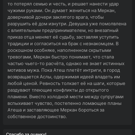
то потерял семью и честь, и решает нанести удар
чужими руками. Он думает жениться на Меркан,
доверчивой дочери заклятого врага, чтобы
разрушить её дом изнутри. Девушка уже помолвлена
с влиятельным предпринимателем, но внезапный
приказ отца меняет её судьбу, заставляя уступить
традиции и согласиться на брак с незнакомцем. В
роскошном особняке, наполненном скрытыми
тревогами, Меркан быстро понимает, что стала
частью чьего-то расчёта, однако не знает истинных
мотивов мужа. Пока Атеш плетёт интриги, в город
возвращается Аслы, одержимая идеей владеть им
любой ценой. Ревность толкает её на шаги, которые
раздувают тлеющие конфликты до открытого
пламени. Вместо холодной мести между супругами
вспыхивает чувство, постепенно ломающее планы
Атеша и заставляющее Меркан бороться за
собственное достоинство.
Спасибо за оценку!