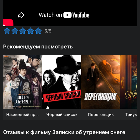
5
/5
Рекомендуем посмотреть
Наследный принц исчез
Чёрный список
Перегонщик
Триумф
Отзывы к фильму Записки об утреннем снеге