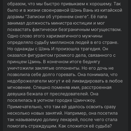
образом, что мы быстро привыкаем к хорошему. Так
было и в жизни своенравной Шэнь Вань из китайской
дорамы "Записки об утреннем снеге". Её папа
занимал должность министра юстиции и мог
похвастать фактически безграничным могуществом.
Одно слово этого харизматичного мужчины
определяло судьбу миллионов людей в его стране.
Но однажды с Шэнь И произошла трагедия. Он
оказался фигурантом громкого дела, связанного с
принцем Цзинь. В конечном итоге беднягу
уничтожили заклятые оппоненты. Но его дочь не
позволила себе долго горевать. Она понимала, что
недоброжелатели могут и её ликвидировать в любое
мгновение. Спешно поменяв имя, расстроенная
девушка бежала от преследователей. Она
поселилась в уютном городке Цзинчжоу.
Примечательно, что там ей удалось освоить сразу
несколько новых занятий. Например, она посетила
так называемую долину лекарей, после чего стала
помогать страждущим. Как сложится её судьба?