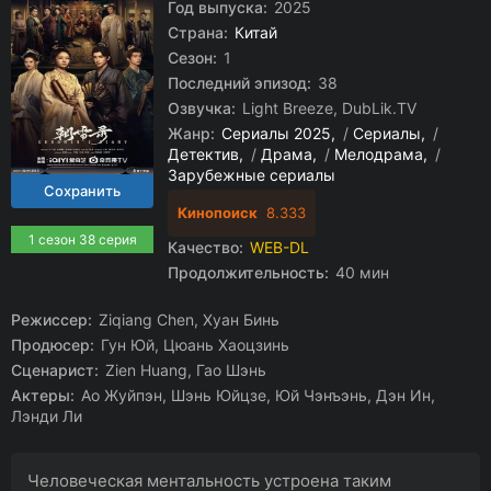
Год выпуска:
2025
Страна:
Китай
Сезон:
1
Последний эпизод:
38
Озвучка:
Light Breeze, DubLik.TV
Жанр:
Сериалы 2025
/
Сериалы
/
Детектив
/
Драма
/
Мелодрама
/
Зарубежные сериалы
Кинопоиск
8.333
1 сезон 38 серия
Качество:
WEB-DL
Продолжительность:
40 мин
Режиссер:
Ziqiang Chen, Хуан Бинь
Продюсер:
Гун Юй, Цюань Хаоцзинь
Сценарист:
Zien Huang, Гао Шэнь
Актеры:
Ао Жуйпэн, Шэнь Юйцзе, Юй Чэнъэнь, Дэн Ин,
Лэнди Ли
Человеческая ментальность устроена таким