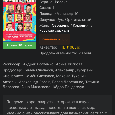
Страна:
Россия
Сезон:
1
Последний эпизод:
10
Озвучка:
Рус. Оригинальный
Жанр:
Сериалы
/
Комедия
/
Русские сериалы
Кинопоиск
6.8
1 сезон 10 серия
Качество:
FHD (1080p)
Продолжительность:
20 мин
Режиссер:
Андрей Болтенко, Ирина Вилкова
Продюсер:
Семён Слепаков, Александр Дулерайн
Сценарист:
Семён Слепаков, Максим Туханин
Актеры:
Александр Робак, Павел Деревянко, Татьяна
Догилева, Анна Михалкова, Фёдор Бондарчук
Пандемия коронавируса, которая вспыхнула
несколько лет назад, повергла в шок весь мир.
Именно о ней рассказывает драматический сериал с