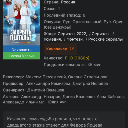
Страна:
Россия
Сезон:
2
Последний эпизод:
8
Озвучка:
Рус. Оригинальный, Рус. Ориг.
(без цензуры)
Жанр:
Сериалы 2022
/
Сериалы
/
Комедия
/
Фэнтези
/
Русские сериалы
Кинопоиск
7.5
2 сезон 8 серия
Качество:
FHD (1080p)
Продолжительность:
45 мин
Режиссер:
Максим Пежемский, Оксана Стрельцова
Продюсер:
Александра Ремизова, Дмитрий Нелидов
Сценарист:
Дмитрий Лемешев
Актеры:
Александр Назаров, Денис Власенко, Анна Зайкова,
Александр Ильин мл., Юлия Ауг
Казалось, сама судьба решила, что полёт с
двадцатого этажа станет для Фёдора Ярцева