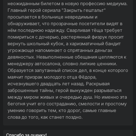
неожиданным билетом в новую профессию медиума.
Главный герой сериала "Закрыть гештальт"
просыпается в больнице невредимым и
обнаруживает, что прозрачные посетители видят в
нём последнюю надежду. Сварливая тёща требует
помириться с дочерью, растерянный физрук просит
вернуть школьный кубок, а харизматичный бандит
угрожающе напоминает о спрятанных деньгах
девяностых. Невыполненные обещания цепляются к
менеджеру автосалона, словно липкие ценники.
Образуется запутанный список дел, в конце которого
маячит призрак молодого отца Фёдора,
исчезнувшего двадцать лет назад. Раскрывая
заброшенные тайны, герой вынужден разрываться
между миром живых и очередью душ. Но именно эта
беготня учит его состраданию, смелости и простому
умению говорить тем, кто дорог, самые главные
слова до того, как станет поздно.
Спасибо за оценку!