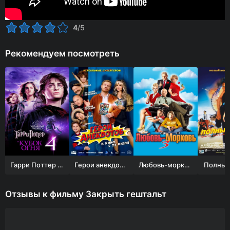
4
/5
Рекомендуем посмотреть
Гарри Поттер и Кубок огня
Герои анекдотов
Любовь-морковь 3
Полный
Отзывы к фильму Закрыть гештальт