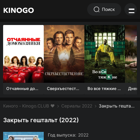
Поиск
Отчаянные домохозяйки (1 сезон)
Сверхъестественное
Во все тяжкие 1-5 сезон
Киного - Kinogo.CLUB ❤️
Сериалы 2022
Закрыть гештальт смотреть онлайн бесплатно
Закрыть гештальт (2022)
Год выпуска:
2022