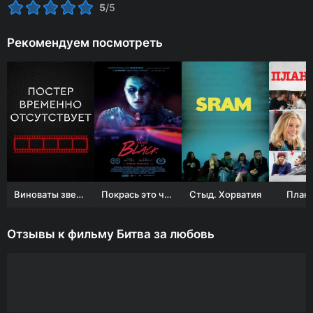
5
/5
Рекомендуем посмотреть
Виноваты звезды
Покрась это черным
Стыд. Хорватия
План 
Отзывы к фильму Битва за любовь