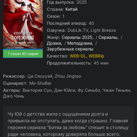
Год выпуска:
2025
Страна:
Китай
Сезон:
1
Последний эпизод:
40
Озвучка:
DubLik.TV, Light Breeze
Жанр:
Сериалы 2025
/
Сериалы
/
Драма
/
Мелодрама
/
Зарубежные сериалы
1 сезон 40 серия
Качество:
WEB-DL, WEBRip
Продолжительность:
45 мин
Режиссер:
Ци Сяохуэй, Zhou Jingtao
Сценарист:
Mo-ShuBai
Актеры:
Виктория Сун, Дин Юйси, Фу Синьбо, Чжан Тяньян,
Джо Чэнь
Чу Юй с детства жила с ощущением долга и
привыкла не отступать, даже когда страшно. Главная
героиня сериала "Битва за любовь" спешит в столицу
ради человека, которому доверяла больше всего.