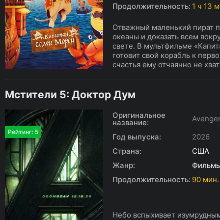
Продолжительность:
1 ч 13 
Отважный маленький пират п
океаны и доказать всем вокр
свете. В мультфильме «Капи
готовит свой корабль к перв
счастья ему отчаянно не хват
Мстители 5: Доктор Дум
Оригинальное
Avenge
название:
Рейтинг: 5
Год выпуска:
2026
Страна:
США
Жанр:
Фильм
Продолжительность:
90 мин.
Небо вспыхивает изумрудным