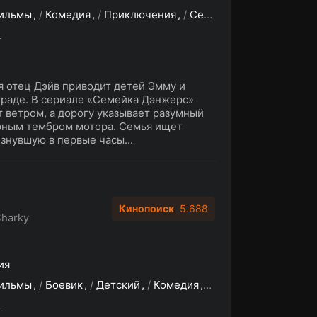
ильмы
/
Комедия
/
Приключения
/
Семейный
/
Фантастик
L
я отец Дэйв приводит детей Эмму и
траде. В сериале «Семейка Дэнжерс»
 ветром, а дорогу указывает разумный
арным тембром мотора. Семья ищет
знувшую в первые часы...
Кинопоиск
5.688
Sharky
ия
ильмы
/
Боевик
/
Детский
/
Комедия
/
Мюзикл
/
Приключ
L