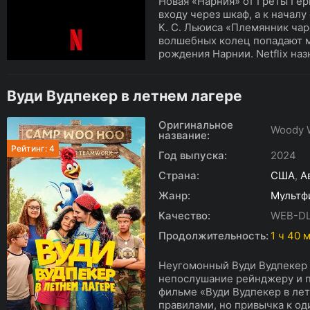
Новая «Нарния» от Греты Гер
входу через шкаф, а к началу
К. С. Льюиса «Племянник чар
волшебных колец попадают м
рождения Нарнии. Netflix наз
Вуди Вудпекер в летнем лагере
Оригинальное
Woody 
название:
Рейтинг: 4
Год выпуска:
2024
Страна:
США
,
А
Жанр:
Мультф
Качество:
WEB-D
Продолжительность:
1 ч 40 
Неугомонный Вуди Вудпекер 
непослушание рейнджеру и по
фильме «Вуди Вудпекер в лет
правилами, но привычка к о