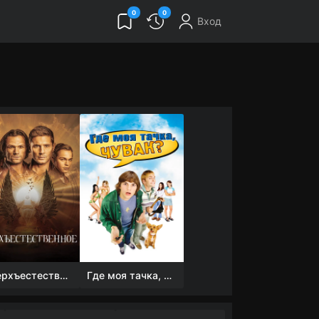
0
0
Вход
Сверхъестественное
Где моя тачка, чувак?