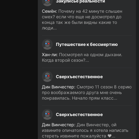
Закулисье реальности
Семён:
Почему на 42 минуте слышен
смех? если что еще не досмотрел до
конца так же были видны какие то
люди...
Путешествие к бессмертию
Хан-ли:
Посмотрел на одном дыхани.
Когда второй сезон?...
Сверхъестественное
Дин Винчестер:
Смотрю 11 сезон 8 серию
про воображаемого друга мне очень
понравилась. Начало прям класс...
Сверхъестественное
Дин Винчестер:
Дин Винчестер, ой
извините опичатолось я хотела написать
стереть извините пожалуйста ❤️...