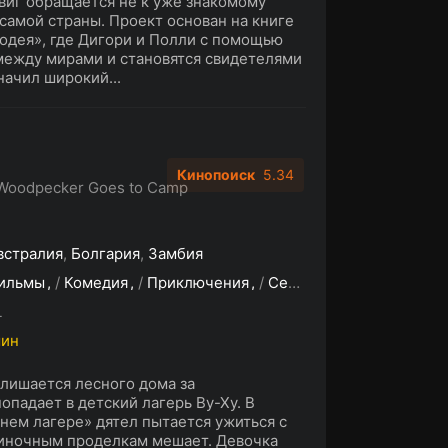
виг обращается не к уже знакомому
 самой страны. Проект основан на книге
одея», где Дигори и Полли с помощью
ежду мирами и становятся свидетелями
начил широкий...
Кинопоиск
5.34
Woodpecker Goes to Camp
встралия
,
Болгария
,
Замбия
ильмы
/
Комедия
/
Приключения
/
Семейный
/
Фэнтези
L
мин
лишается лесного дома за
падает в детский лагерь Ву-Ху. В
нем лагере» дятел пытается ужиться с
диночным проделкам мешает. Девочка