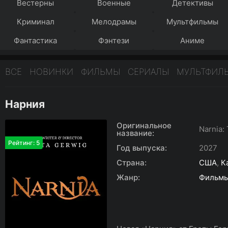
Вестерны
Военные
Детективы
Криминал
Мелодрамы
Мультфильмы
Фантастика
Фэнтези
Аниме
ВСЕ
НОВИНКИ
ФИЛЬМЫ
СЕРИАЛЫ
МУЛЬТФИЛ
Нарния
Оригинальное
Narnia:
название:
Рейтинг: 5
Год выпуска:
2027
Страна:
США
,
К
Жанр:
Фильм