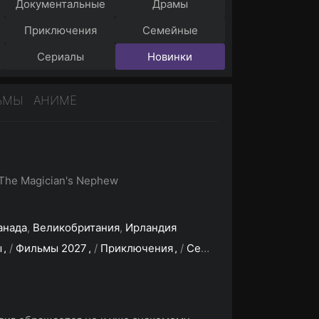
Документальные
Драмы
Приключения
Семейные
Сериалы
Новинки
ЬМЫ
АНИМЕ
 The Magician's Nephew
анада
,
Великобритания
,
Ирландия
ы
/
Фильмы 2027
/
Приключения
/
Семейный
/
Фэнтези