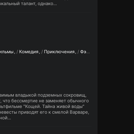
кальный талант, однако...
ильмы
/
Комедия
/
Приключения
/
Фэнтези
звимым владыкой подземных сокровищ,
 что бессмертие не заменяет обычного
льтфильме "Кощей. Тайна живой воды"
невесты приводят его к смелой Варваре,
ой...