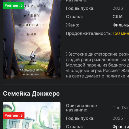
Рейтинг: 5
Год выпуска:
2026
Страна:
США
Жанр:
Фильм
Продолжительность:
150 мин
Жестокие диктаторские реж
людей ради развлечения сыт
Молодой парень из бедного 
«Голодные игры: Рассвет Жа
на свете думает о политике и
Семейка Дэнжерс
Оригинальное
The Da
название:
Рейтинг: 3
Год выпуска:
2025
Страна:
Франци