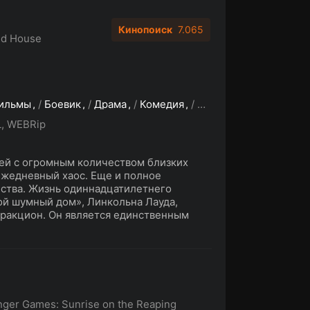
Кинопоиск
7.065
ud House
ильмы
/
Боевик
/
Драма
/
Комедия
/
Мюзикл
/
Приключен
, WEBRip
ей с огромным количеством близких
ежедневный хаос. Еще и полное
нства. Жизнь одиннадцатилетнего
ой шумный дом», Линкольна Лауда,
ракцион. Он является единственным
ger Games: Sunrise on the Reaping