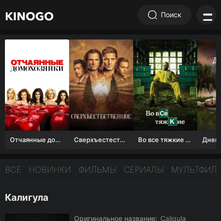
Поиск
Отчаянные домохозяйки (1 сезон)
Сверхъестественное
Во все тяжкие 1-5 сезон
ВСЕ
НОВИНКИ
ФИЛЬМЫ
СЕРИАЛЫ
МУЛЬТФИЛ
Калигула
Оригинальное название:
Caligula