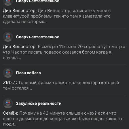
Сверхъестественное
Дин Винчестер:
Дин Винчестер, извините у меня с
клавиатурой проблемы так что там я заметила что
сделала некоторых...
Сверхъестественное
Дин Винчестер:
Я смотрю 11 сезон 20 серия и тут смотрю
что Чак тот писать подарок оказался богом когда я
начала...
План побега
z1r0c1:
Топовый фильм только жалко доктора который
там остался...
Закулисье реальности
Семён:
Почему на 42 минуте слышен смех? если что
еще не досмотрел до конца так же были видны какие то
люди...