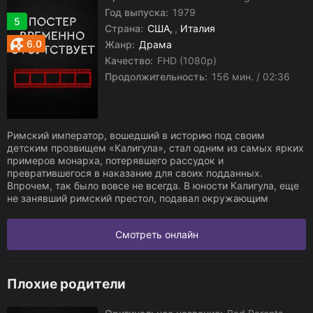
Год выпуска:
1979
5
Страна:
США
,
Италия
6.0
Жанр:
Драма
Качество:
FHD (1080p)
Продолжительность:
156 мин. / 02:36
Римский император, вошедший в историю под своим
детским прозвищем «Калигула», стал одним из самых ярких
примеров монарха, потерявшего рассудок и
превратившегося в наказание для своих подданных.
Впрочем, так было вовсе не всегда. В юности Калигула, еще
не занявший римский престол, подавал окружающим
Смотреть онлайн
Плохие родители