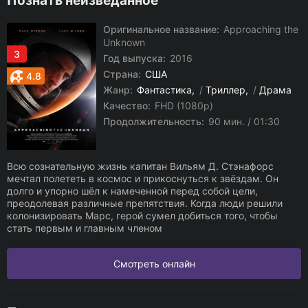
Познать неизведанное
Оригинальное название:
Approaching the
Unknown
3
Год выпуска:
2016
Страна:
США
4.8
Жанр:
Фантастика
/
Триллер
/
Драма
Качество:
FHD (1080p)
Продолжительность:
90 мин. / 01:30
Всю сознательную жизнь капитан Вильям Д. Стэнафорс
мечтал полететь в космос и прикоснуться к звёздам. Он
долго и упорно шёл к намеченной перед собой цели,
преодолевая различные препятствия. Когда люди решили
колонизировать Марс, герой сумел добиться того, чтобы
стать первым и главным членом
Смотреть онлайн