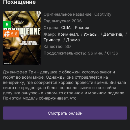
Похищение
Оригинальное название:
Captivity
Год выпуска:
2006
5
Страна:
США
,
Россия
5.6
Жанр:
Криминал
/
Ужасы
/
Детектив
/
Триллер
/
Драма
Качество:
SD
Продолжительность:
96 мин. / 01:36
Джениффер Три – девушка с обложки, которую знают и
любят во всём мире. Однажды она отправляется на
вечеринку, где собирается хорошо провести время. Вначале
ничто не предвещало беды, но после выпитого коктейля
девушка очнулась в каком-то странном и мрачном подвале.
При этом модель обнаруживает, что
Смотреть онлайн