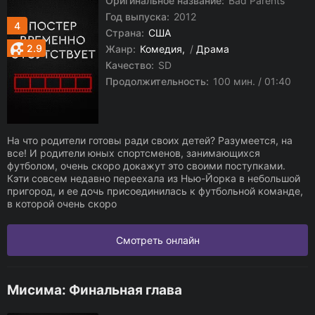
Оригинальное название:
Bad Parents
Год выпуска:
2012
4
Страна:
США
2.9
Жанр:
Комедия
/
Драма
Качество:
SD
Продолжительность:
100 мин. / 01:40
На что родители готовы ради своих детей? Разумеется, на
все! И родители юных спортсменов, занимающихся
футболом, очень скоро докажут это своими поступками.
Кэти совсем недавно переехала из Нью-Йорка в небольшой
пригород, и ее дочь присоединилась к футбольной команде,
в которой очень скоро
Смотреть онлайн
Мисима: Финальная глава