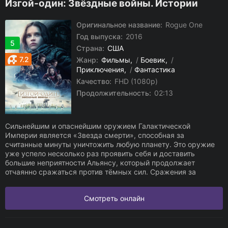
Изгой-один: Звёздные войны. Истории
Оригинальное название:
Rogue One
Год выпуска:
2016
5
Страна:
США
7.2
Жанр:
Фильмы
/
Боевик
/
Приключения
/
Фантастика
Качество:
FHD (1080p)
Продолжительность:
02:13
Сильнейшим и опаснейшим оружием Галактической
Империи является «Звезда смерти», способная за
считанные минуты уничтожить любую планету. Это оружие
уже успело несколько раз проявить себя и доставить
большие неприятности Альянсу, который продолжает
отчаянно сражаться против тёмных сил. Сражения за
Смотреть онлайн