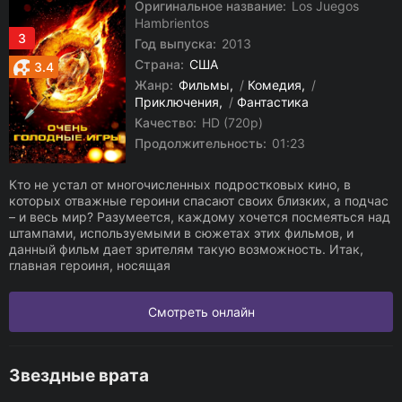
Оригинальное название:
Los Juegos
Hambrientos
3
Год выпуска:
2013
Страна:
США
3.4
Жанр:
Фильмы
/
Комедия
/
Приключения
/
Фантастика
Качество:
HD (720p)
Продолжительность:
01:23
Кто не устал от многочисленных подростковых кино, в
которых отважные героини спасают своих близких, а подчас
– и весь мир? Разумеется, каждому хочется посмеяться над
штампами, используемыми в сюжетах этих фильмов, и
данный фильм дает зрителям такую возможность. Итак,
главная героиня, носящая
Смотреть онлайн
Звездные врата