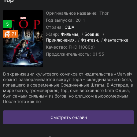
Тор
Оригинальное название:
Thor
Год выпуска:
2011
5
Страна:
США
7.1
Жанр:
Фильмы
/
Боевик
/
Приключения
/
Фэнтези
/
Фантастика
Качество:
FHD (1080p)
Продолжительность:
01:55
В экранизации культового комикса от издательства «Marvel»
сюжет разворачивается вокруг Тора – скандинавского бога,
попавшего в современные Соединенные Штаты. В Асгарде, в
мире богов, громовержец Тор, сын верховного бога Одина,
был самым сильным из богов, но слишком высокомерным.
После того как по
Смотреть онлайн