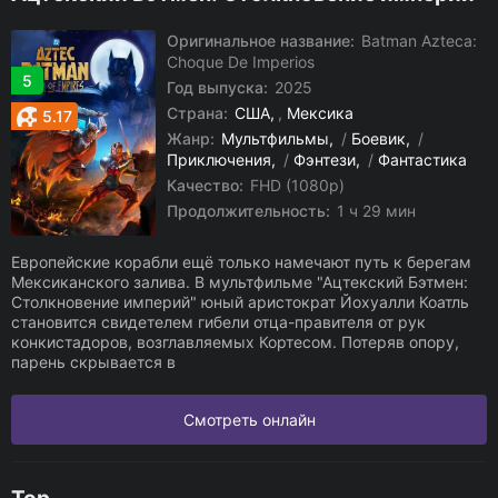
Оригинальное название:
Batman Azteca:
Choque De Imperios
5
Год выпуска:
2025
Страна:
США
,
Мексика
5.17
Жанр:
Мультфильмы
/
Боевик
/
Приключения
/
Фэнтези
/
Фантастика
Качество:
FHD (1080p)
Продолжительность:
1 ч 29 мин
Европейские корабли ещё только намечают путь к берегам
Мексиканского залива. В мультфильме "Ацтекский Бэтмен:
Столкновение империй" юный аристократ Йохуалли Коатль
становится свидетелем гибели отца-правителя от рук
конкистадоров, возглавляемых Кортесом. Потеряв опору,
парень скрывается в
Смотреть онлайн