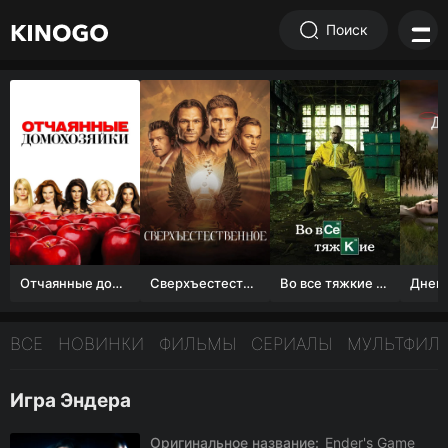
Поиск
Отчаянные домохозяйки (1 сезон)
Сверхъестественное
Во все тяжкие 1-5 сезон
ВСЕ
НОВИНКИ
ФИЛЬМЫ
СЕРИАЛЫ
МУЛЬТФИЛ
Игра Эндера
Оригинальное название:
Ender's Game