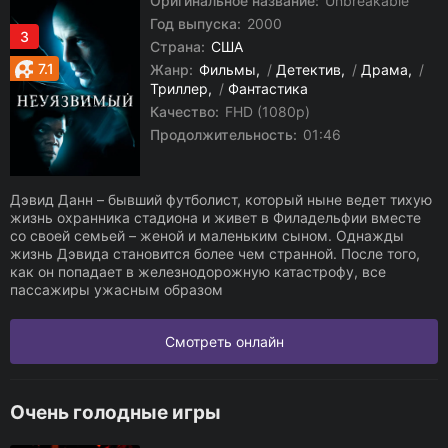
Оригинальное название:
Unbreakable
Год выпуска:
2000
3
Страна:
США
7.1
Жанр:
Фильмы
/
Детектив
/
Драма
/
Триллер
/
Фантастика
Качество:
FHD (1080p)
Продолжительность:
01:46
Дэвид Данн – бывший футболист, который ныне ведет тихую
жизнь охранника стадиона и живет в Филадельфии вместе
со своей семьей – женой и маленьким сыном. Однажды
жизнь Дэвида становится более чем странной. После того,
как он попадает в железнодорожную катастрофу, все
пассажиры ужасным образом
Смотреть онлайн
Очень голодные игры