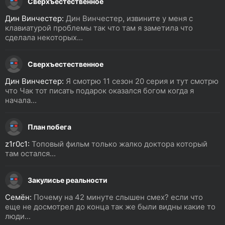
Сверхъестественное
Дин Винчестер:
Дин Винчестер, извините у меня с
клавиатурой проблемы так что там я заметила что
сделала некоторых...
Сверхъестественное
Дин Винчестер:
Я смотрю 11 сезон 20 серия и тут смотрю
что Чак тот писать подарок оказался богом когда я
начала...
План побега
z1r0c1:
Топовый фильм только жалко доктора который
там остался...
Закулисье реальности
Семён:
Почему на 42 минуте слышен смех? если что
еще не досмотрел до конца так же были видны какие то
люди...