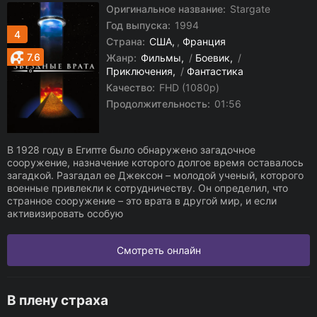
Оригинальное название:
Stargate
Год выпуска:
1994
4
Страна:
США
,
Франция
7.6
Жанр:
Фильмы
/
Боевик
/
Приключения
/
Фантастика
Качество:
FHD (1080p)
Продолжительность:
01:56
В 1928 году в Египте было обнаружено загадочное
сооружение, назначение которого долгое время оставалось
загадкой. Разгадал ее Джексон – молодой ученый, которого
военные привлекли к сотрудничеству. Он определил, что
странное сооружение – это врата в другой мир, и если
активизировать особую
Смотреть онлайн
В плену страха