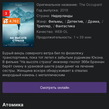
Оригинальное название:
The Occupant
Год выпуска:
2019
3
Страна:
Нидерланды
4.762
Жанр:
Фильмы
/
Детектив
/
Драма
/
Триллер
/
Фантастика
Качество:
WEB-DL
Продолжительность:
1 ч 39 мин
Бурый вихрь северного ветра бил по фюзеляжу
транспортника, пока тот летел к забытым рудникам Юкона.
В фильме "На высоте страха" инженер-геолог Эбби Бреннан
берёт смену в урановой шахте ради денег на лечение
сестры. Женщина вскоре обнаруживает в отвалах
инородный камень с металлическим
Смотреть онлайн
Атомика