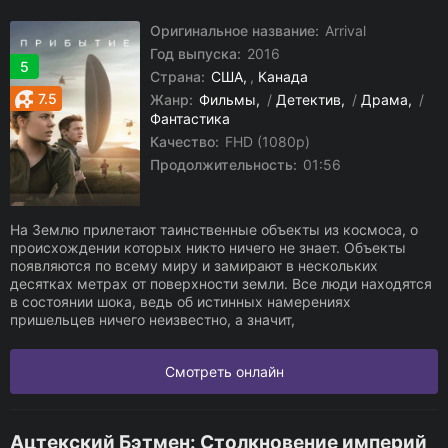
Оригинальное название:
Arrival
Год выпуска:
2016
5
Страна:
США
,
Канада
7.5
Жанр:
Фильмы
/
Детектив
/
Драма
/
Фантастика
Качество:
FHD (1080p)
Продолжительность:
01:56
На Землю прилетают таинственные объекты из космоса, о
происхождении которых никто ничего не знает. Объекты
появляются по всему миру и замирают в нескольких
десятках метрах от поверхности земли. Все люди находятся
в состоянии шока, ведь об истинных намерениях
пришельцев ничего неизвестно, а значит,
Смотреть онлайн
Ацтекский Бэтмен: Столкновение империй