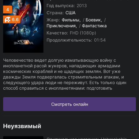
Год выпуска:
2013
4
Страна:
США
6.6
Жанр:
Фильмы
/
Боевик
/
Приключения
/
Фантастика
Качество:
FHD (1080p)
Продолжительность:
01:54
Человечество ведет долгую изматывающую войну с
инопланетной расой жукеров, нападающих армадами
космических кораблей и не щадящих землян. Вот уже
дважды Земля подвергалась стремительным атакам, и
следующего удара люди не переживут. Есть только один
способ справиться с инопланетянами: подготовить
Смотреть онлайн
Неуязвимый