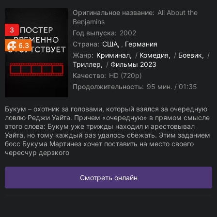
Оригинальное название:
All About the
Benjamins
3
Год выпуска:
2002
Страна:
США
,
Германия
6.3
Жанр:
Криминал
/
Комедия
/
Боевик
/
Триллер
/
Фильмы 2023
Качество:
HD (720p)
Продолжительность:
95 мин. / 01:35
Букум – охотник за головами, который взялся за очередную
ловлю Реджи Уайта. Причем «очередную» в прямом смысле
этого слова: Букум уже трижды находил и арестовывал
Уайта, но тому каждый раз удалось сбежать. Этим заданием
босс Букума Мартинез хочет поставить на место своего
чересчур дерзкого
Смотреть онлайн