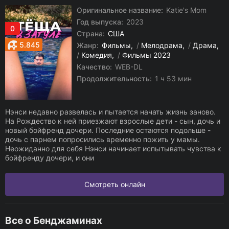
Оригинальное название:
Katie's Mom
Год выпуска:
2023
0
Страна:
США
5.845
Жанр:
Фильмы
/
Мелодрама
/
Драма
/
Комедия
/
Фильмы 2023
Качество:
WEB-DL
Продолжительность:
1 ч 53 мин
Нэнси недавно развелась и пытается начать жизнь заново.
На Рождество к ней приезжают взрослые дети - сын, дочь и
новый бойфренд дочери. Последние остаются подольше -
дочь с парнем попросились временно пожить у мамы.
Неожиданно для себя Нэнси начинает испытывать чувства к
бойфренду дочери, и они
Смотреть онлайн
Все о Бенджаминах