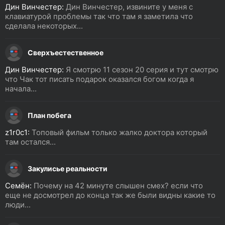
Дин Винчестер:
Дин Винчестер, извините у меня с
клавиатурой проблемы так что там я заметила что
сделала некоторых...
Сверхъестественное
Дин Винчестер:
Я смотрю 11 сезон 20 серия и тут смотрю
что Чак тот писать подарок оказался богом когда я
начала...
План побега
z1r0c1:
Топовый фильм только жалко доктора который
там остался...
Закулисье реальности
Семён:
Почему на 42 минуте слышен смех? если что
еще не досмотрел до конца так же были видны какие то
люди...