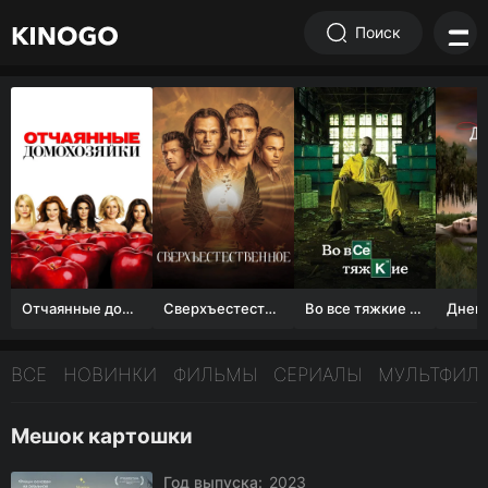
Поиск
Отчаянные домохозяйки (1 сезон)
Сверхъестественное
Во все тяжкие 1-5 сезон
ВСЕ
НОВИНКИ
ФИЛЬМЫ
СЕРИАЛЫ
МУЛЬТФИЛ
Мешок картошки
Год выпуска:
2023