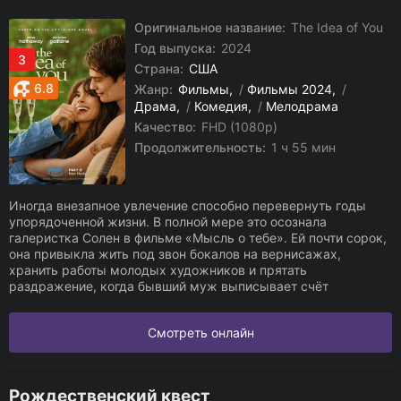
Оригинальное название:
The Idea of You
Год выпуска:
2024
3
Страна:
США
6.8
Жанр:
Фильмы
/
Фильмы 2024
/
Драма
/
Комедия
/
Мелодрама
Качество:
FHD (1080p)
Продолжительность:
1 ч 55 мин
Иногда внезапное увлечение способно перевернуть годы
упорядоченной жизни. В полной мере это осознала
галеристка Солен в фильме «Мысль о тебе». Ей почти сорок,
она привыкла жить под звон бокалов на вернисажах,
хранить работы молодых художников и прятать
раздражение, когда бывший муж выписывает счёт
Смотреть онлайн
Рождественский квест