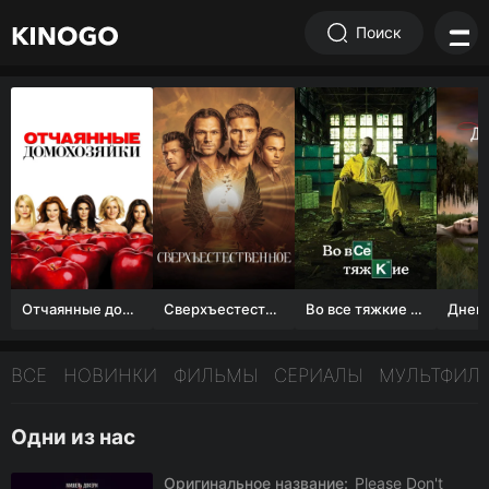
Поиск
Отчаянные домохозяйки (1 сезон)
Сверхъестественное
Во все тяжкие 1-5 сезон
ВСЕ
НОВИНКИ
ФИЛЬМЫ
СЕРИАЛЫ
МУЛЬТФИЛ
Одни из нас
Оригинальное название:
Please Don't