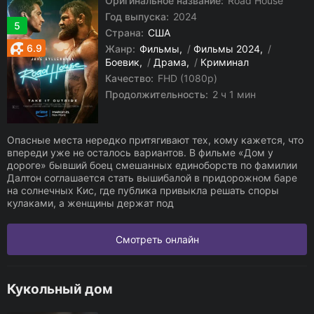
Оригинальное название:
Road House
Год выпуска:
2024
5
Страна:
США
6.9
Жанр:
Фильмы
/
Фильмы 2024
/
Боевик
/
Драма
/
Криминал
Качество:
FHD (1080p)
Продолжительность:
2 ч 1 мин
Опасные места нередко притягивают тех, кому кажется, что
впереди уже не осталось вариантов. В фильме «Дом у
дороге» бывший боец смешанных единоборств по фамилии
Далтон соглашается стать вышибалой в придорожном баре
на солнечных Кис, где публика привыкла решать споры
кулаками, а женщины держат под
Смотреть онлайн
Кукольный дом