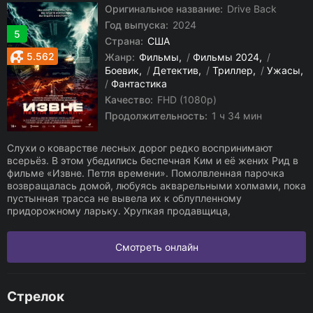
Оригинальное название:
Drive Back
Год выпуска:
2024
5
Страна:
США
5.562
Жанр:
Фильмы
/
Фильмы 2024
/
Боевик
/
Детектив
/
Триллер
/
Ужасы
/
Фантастика
Качество:
FHD (1080p)
Продолжительность:
1 ч 34 мин
Слухи о коварстве лесных дорог редко воспринимают
всерьёз. В этом убедились беспечная Ким и её жених Рид в
фильме «Извне. Петля времени». Помолвленная парочка
возвращалась домой, любуясь акварельными холмами, пока
пустынная трасса не вывела их к облупленному
придорожному ларьку. Хрупкая продавщица,
Смотреть онлайн
Стрелок