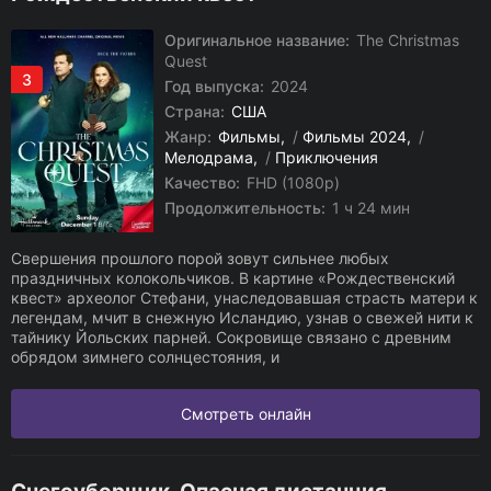
Оригинальное название:
The Christmas
Quest
3
Год выпуска:
2024
Страна:
США
Жанр:
Фильмы
/
Фильмы 2024
/
Мелодрама
/
Приключения
Качество:
FHD (1080p)
Продолжительность:
1 ч 24 мин
Свершения прошлого порой зовут сильнее любых
праздничных колокольчиков. В картине «Рождественский
квест» археолог Стефани, унаследовавшая страсть матери к
легендам, мчит в снежную Исландию, узнав о свежей нити к
тайнику Йольских парней. Сокровище связано с древним
обрядом зимнего солнцестояния, и
Смотреть онлайн