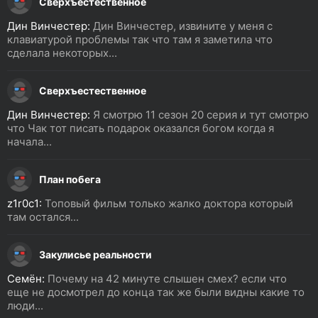
Сверхъестественное
Дин Винчестер:
Дин Винчестер, извините у меня с
клавиатурой проблемы так что там я заметила что
сделала некоторых...
Сверхъестественное
Дин Винчестер:
Я смотрю 11 сезон 20 серия и тут смотрю
что Чак тот писать подарок оказался богом когда я
начала...
План побега
z1r0c1:
Топовый фильм только жалко доктора который
там остался...
Закулисье реальности
Семён:
Почему на 42 минуте слышен смех? если что
еще не досмотрел до конца так же были видны какие то
люди...