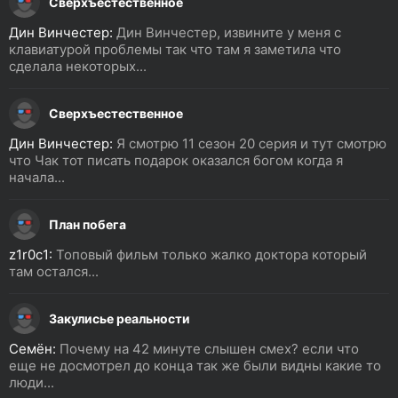
Сверхъестественное
Дин Винчестер:
Дин Винчестер, извините у меня с
клавиатурой проблемы так что там я заметила что
сделала некоторых...
Сверхъестественное
Дин Винчестер:
Я смотрю 11 сезон 20 серия и тут смотрю
что Чак тот писать подарок оказался богом когда я
начала...
План побега
z1r0c1:
Топовый фильм только жалко доктора который
там остался...
Закулисье реальности
Семён:
Почему на 42 минуте слышен смех? если что
еще не досмотрел до конца так же были видны какие то
люди...