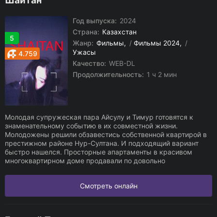
Шайтан
Год выпуска:
2024
Страна:
Казахстан
5
Жанр:
Фильмы
/
Фильмы 2024
/
Ужасы
4.759
Качество:
WEB-DL
Продолжительность:
1 ч 2 мин
Молодая супружеская пара Айсулу и Тимур готовятся к
знаменательному событию в их совместной жизни.
Молодожены решили обзавестись собственной квартирой в
престижном районе Нур-Султана. И подходящий вариант
быстро нашелся. Просторные апартаменты в красивом
многоквартирном доме продавали по довольно
Смотреть онлайн