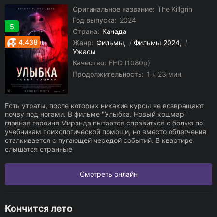
Оригинальное название:
The Killgrin
Год выпуска:
2024
5
Страна:
Канада
4.438
Жанр:
Фильмы
/
Фильмы 2024
/
Ужасы
Качество:
FHD (1080p)
Продолжительность:
1 ч 23 мин
Есть утраты, после которых никакие курсы не возвращают
почву под ногами. В фильме "Улыбка. Новый кошмар"
главная героиня Миранда пытается справиться с болью по
учебникам психологической помощи, но вместо облегчения
сталкивается с пугающей чередой событий. В квартире
слышатся странные
Смотреть онлайн
Кончится лето