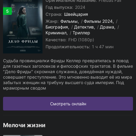
Оригинальное название:
Friedas Fall
Год выпуска:
2024
5
Страна:
Швейцария
Жанр:
Фильмы
/
Фильмы 2024
/
Биография
/
Детектив
/
Драма
/
Криминал
/
Триллер
Качество:
FHD (1080p)
Продолжительность:
1 ч 47 мин
Судьба провинциалки Фриды Келлер превратилась в повод
для газетных заголовков и философских трактатов. В фильме
"Дело Фриды" скромная служанка, доведённая нуждой,
совершает преступление. Это мгновенно выводит её из мира
забытых женщин на трибуну высшего суда империи. Под
мраморным сводом
Смотреть онлайн
Мелочи жизни