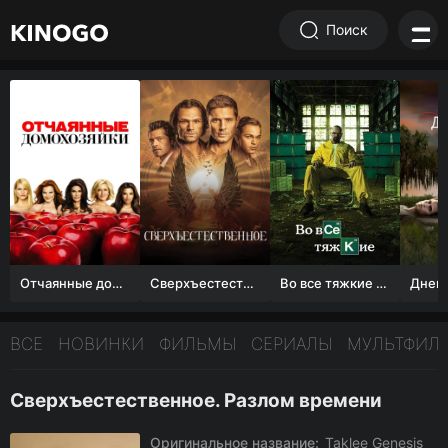
Поиск
Отчаянные домохозяйки (1 сезон)
Сверхъестественное
Во все тяжкие 1-5 сезон
ВСЕ
НОВИНКИ
ФИЛЬМЫ
СЕРИАЛЫ
МУЛЬТФИЛ
Сверхъестественное. Разлом времени
Оригинальное название:
Taklee Genesis