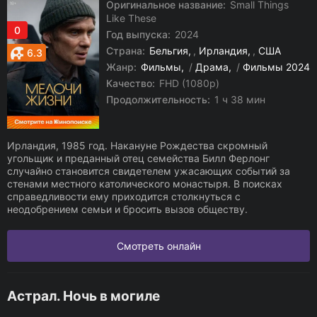
Оригинальное название:
Small Things
Like These
0
Год выпуска:
2024
Страна:
Бельгия
,
Ирландия
,
США
6.3
Жанр:
Фильмы
/
Драма
/
Фильмы 2024
Качество:
FHD (1080p)
Продолжительность:
1 ч 38 мин
Ирландия, 1985 год. Накануне Рождества скромный
угольщик и преданный отец семейства Билл Ферлонг
случайно становится свидетелем ужасающих событий за
стенами местного католического монастыря. В поисках
справедливости ему приходится столкнуться с
неодобрением семьи и бросить вызов обществу.
Смотреть онлайн
Астрал. Ночь в могиле