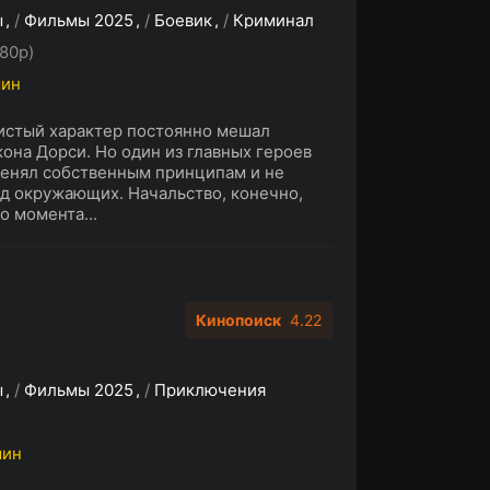
ы
/
Фильмы 2025
/
Боевик
/
Криминал
80p)
мин
истый характер постоянно мешал
она Дорси. Но один из главных героев
менял собственным принципам и не
од окружающих. Начальство, конечно,
о момента...
Кинопоиск
4.22
ы
/
Фильмы 2025
/
Приключения
мин