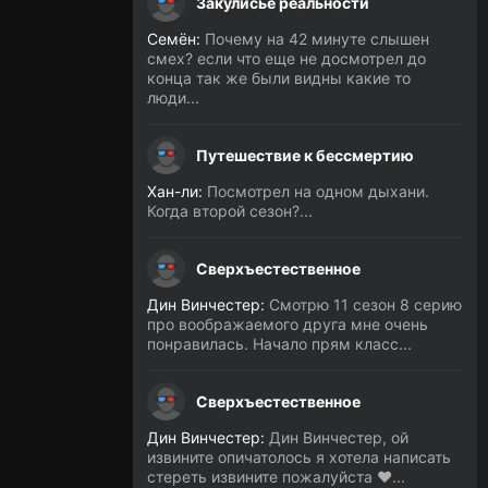
Закулисье реальности
Семён:
Почему на 42 минуте слышен
смех? если что еще не досмотрел до
конца так же были видны какие то
люди...
Путешествие к бессмертию
Хан-ли:
Посмотрел на одном дыхани.
Когда второй сезон?...
Сверхъестественное
Дин Винчестер:
Смотрю 11 сезон 8 серию
про воображаемого друга мне очень
понравилась. Начало прям класс...
Сверхъестественное
Дин Винчестер:
Дин Винчестер, ой
извините опичатолось я хотела написать
стереть извините пожалуйста ❤️...