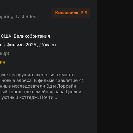
Кинопоиск
6.5
juring: Last Rites
,
США
,
Великобритания
ы
/
Фильмы 2025
/
Ужасы
80p)
мин
жет разрушить шёпот из темноты,
новые адреса. В фильме "Заклятие 4:
нные исследователи Эд и Лоррейн
ый город, где семейная пара Джек и
уютный коттедж. Почти...