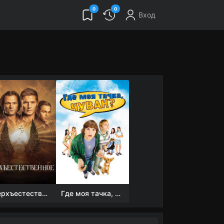
0
0
Вход
Сверхъестественное
Где моя тачка, чувак?