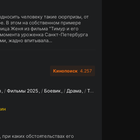
односить человеку такие сюрпризы, от
бе. В этом на собственном примере
ица Женя из фильма "Тимур и его
 момента уроженка Санкт-Петербурга
ми, жадно впитывала...
Кинопоиск
4.257
ы
/
Фильмы 2025
/
Боевик
/
Драма
/
Триллер
/
Фантастика
мин
, при каких обстоятельствах его