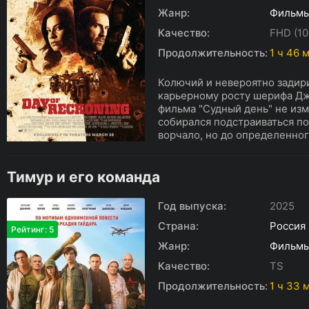
Жанр:
Фильм
Качество:
FHD (10
Продолжительность:
1 ч 46 
Колючий и невероятно задир
карьерному росту шерифа Дж
фильма "Судный день" не из
собирался подстраиваться п
ворчало, но до определенног
Тимур и его команда
Год выпуска:
2025
Страна:
Россия
Рейтинг: 5
Жанр:
Фильм
Качество:
TS
Продолжительность:
1 ч 33 