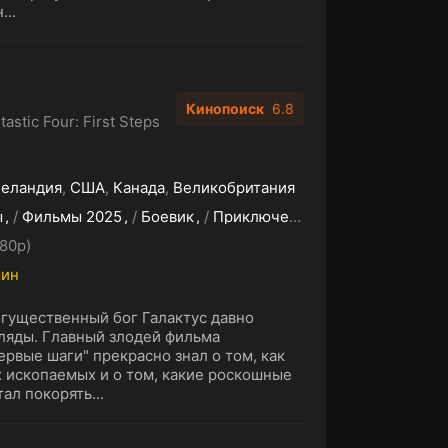
...
Кинопоиск
6.8
astic Four: First Steps
Зеландия
,
США
,
Канада
,
Великобритания
ы
/
Фильмы 2025
/
Боевик
/
Приключения
/
Фантастика
80p)
мин
гущественный бог Галактус давно
ляды. Главный злодей фильма
ервые шаги" прекрасно знал о том, как
 ископаемых и о том, какие роскошные
ал покорять...