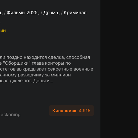
ы
/
Фильмы 2025
/
Драма
/
Криминал
L
мин
ли поздно находится сделка, способная
е "Сборщики" глава конторы по
стетов выкрадывает секретные военные
ранному разведчику за миллион
вал джек-пот. Деньги...
Кинопоиск
4.915
Reckoning