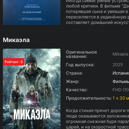
Иногда самые умные устройс
любой критики. В фильме "Дэ
потерявшая сына и увязшая в
переселяется в уединённую 
составляет домашний искусст
Микаэла
Оригинальное
Mikaela
название:
Рейтинг: 3
Год выпуска:
2025
Страна:
Испани
Жанр:
Фильм
Качество:
FHD (10
Продолжительность:
1 ч 30 
Когда стихия прячет дороги
люди оказываются заложника
огромная снежная буря пара
царей, и на скоростной трас