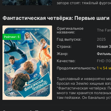
заторе стоят: тяжёлый фургон
Фантастическая четвёрка: Первые шаги
Оригинальное
The Fant
название:
Рейтинг: 5
Год выпуска:
2025
Страна:
Новая 
Жанр:
Фильм
Качество:
FHD (10
Продолжительность:
1 ч 54 
Тщеславный и невероятно мо
бросал на Землю хищные взг
"Фантастическая четвёрка: П
много там хранится полезных
там пейзажи. Он банально уст