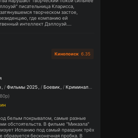
тва нарушают творческий покой сильнее
ллоуэй" писательница Кларисса,
 затянувшемся творческом застое,
резиденцию, где компанию ей
венный интеллект Дэллоуэй....
Кинопоиск
6.35
я
ы
/
Фильмы 2025
/
Боевик
/
Криминал
/
Триллер
80p)
мин
 под белым покрывалом, самые разные
ми обстоятельств. В фильме "Микаэла"
лизует Испанию под самый праздник трёх
се образуется бесконечная пробка. В