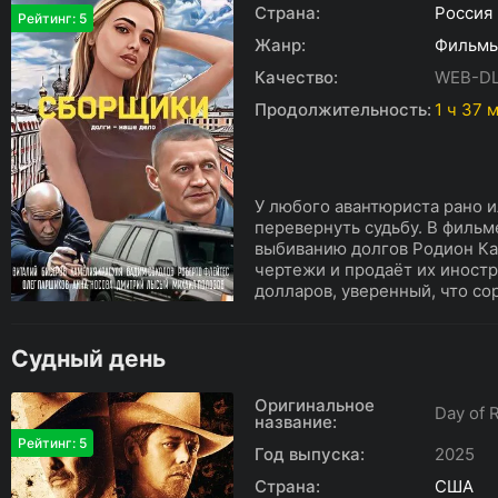
Страна:
Россия
Рейтинг: 5
Жанр:
Фильм
Качество:
WEB-D
Продолжительность:
1 ч 37 
У любого авантюриста рано и
перевернуть судьбу. В фильм
выбиванию долгов Родион Ка
чертежи и продаёт их иност
долларов, уверенный, что сор
Судный день
Оригинальное
Day of 
название:
Рейтинг: 5
Год выпуска:
2025
Страна:
США