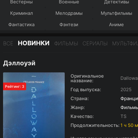
Вестерны
Военные
Детективы
Криминал
Мелодрамы
Мультфильмы
Фантастика
Фэнтези
Аниме
НОВИНКИ
ВСЕ
ФИЛЬМЫ
СЕРИАЛЫ
МУЛЬТФ
Дэллоуэй
Оригинальное
Dallowa
название:
Рейтинг: 3
Год выпуска:
2025
Страна:
Франци
Жанр:
Фильм
Качество:
TS
Продолжительность:
1 ч 50 