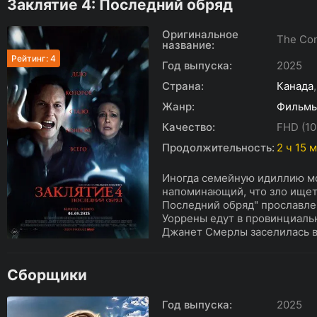
Заклятие 4: Последний обряд
Оригинальное
The Con
название:
Рейтинг: 4
Год выпуска:
2025
Страна:
Канада
Жанр:
Фильм
Качество:
FHD (10
Продолжительность:
2 ч 15 
Иногда семейную идиллию мо
напоминающий, что зло ищет 
Последний обряд" прославле
Уоррены едут в провинциальн
Джанет Смерлы заселилась в 
Сборщики
Год выпуска:
2025