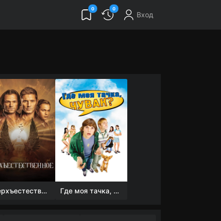
0
0
Вход
Сверхъестественное
Где моя тачка, чувак?