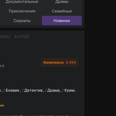
Документальные
Драмы
Приключения
Семейные
Сериалы
Новинки
ЛЬМЫ
АНИМЕ
Кинопоиск
6.994
ut
ы
/
Боевик
/
Детектив
/
Драма
/
Криминал
/
Триллер
L
мин