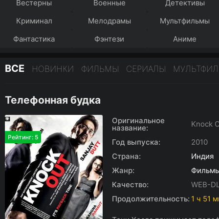
Вестерны
Военные
Детективы
Криминал
Мелодрамы
Мультфильмы
Фантастика
Фэнтези
Аниме
ВСЕ
НОВИНКИ
ФИЛЬМЫ
СЕРИАЛЫ
МУЛЬТФИ
Телефонная будка
Оригинальное
Knock O
название:
Рейтинг: 5
Год выпуска:
2010
Страна:
Индия
Жанр:
Фильм
Качество:
WEB-D
Продолжительность:
1 ч 51 