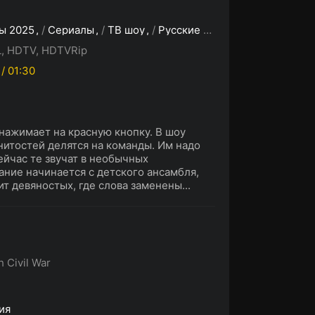
ы 2025
/
Сериалы
/
ТВ шоу
/
Русские сериалы
, HDTV, HDTVRip
 / 01:30
нажимает на красную кнопку. В шоу
нитостей делятся на команды. Им надо
ейчас те звучат в необычных
ние начинается с детского ансамбля,
 девяностых, где слова заменены...
h Civil War
ия