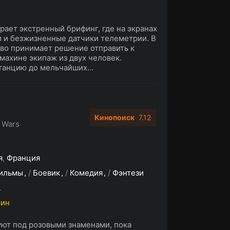
рает экстренный брифинг, где на экранах
и и безжизненные датчики телеметрии. В
во принимает решение отправить к
махине экипаж из двух человек.
танцию до мельчайших...
Кинопоиск
7.12
 Wars
я
,
Франция
ильмы
/
Боевик
/
Комедия
/
Фэнтези
L
мин
ют под розовыми знаменами, пока