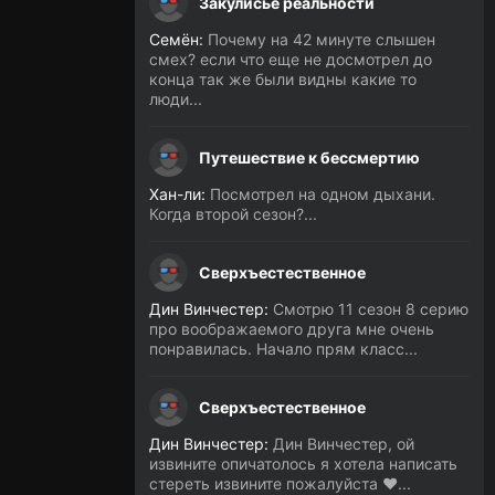
Закулисье реальности
Семён:
Почему на 42 минуте слышен
смех? если что еще не досмотрел до
конца так же были видны какие то
люди...
Путешествие к бессмертию
Хан-ли:
Посмотрел на одном дыхани.
Когда второй сезон?...
Сверхъестественное
Дин Винчестер:
Смотрю 11 сезон 8 серию
про воображаемого друга мне очень
понравилась. Начало прям класс...
Сверхъестественное
Дин Винчестер:
Дин Винчестер, ой
извините опичатолось я хотела написать
стереть извините пожалуйста ❤️...