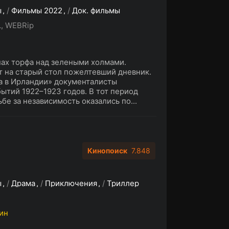
ы
/
Фильмы 2022
/
Док. фильмы
, WEBRip
пах торфа над зелеными холмами.
т на старый стол пожелтевший дневник.
а в Ирландии» документалисты
ытий 1922–1923 годов. В тот период
бе за независимость оказались по...
Кинопоиск
7.848
ы
/
Драма
/
Приключения
/
Триллер
мин