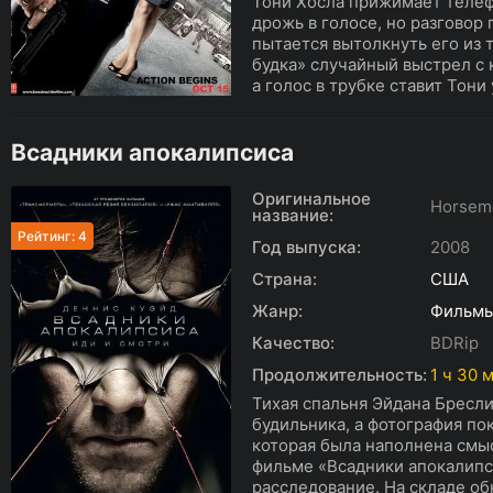
Тони Хосла прижимает телефо
дрожь в голосе, но разговор
пытается вытолкнуть его из 
будка» случайный выстрел с
а голос в трубке ставит Тони 
Всадники апокалипсиса
Оригинальное
Horsem
название:
Рейтинг: 4
Год выпуска:
2008
Страна:
США
Жанр:
Фильм
Качество:
BDRip
Продолжительность:
1 ч 30 
Тихая спальня Эйдана Бресли
будильника, а фотография п
которая была наполнена смыс
фильме «Всадники апокалипс
расследование. На складе об