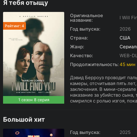
Я тебя отыщу
Оригинальное
I Will F
название:
Рейтинг: 4
Год выпуска:
2026
Страна:
США
Жанр:
Сериал
Качество:
WEB-D
Продолжительность:
45 мин
Дэвид Берроуз проводит паль
камеры, отсчитывая пять лет
заключения. В мини-сериале
наказание за убийство сына, 
1 сезон 8 серия
смирился с ролью изгоя, пока
Большой хит
Год выпуска:
2025