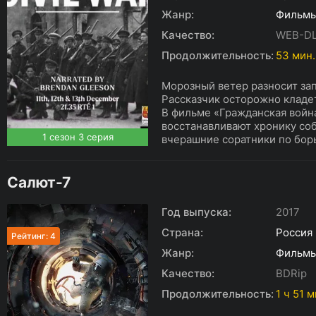
Жанр:
Фильм
Качество:
WEB-DL
Продолжительность:
53 мин.
Морозный ветер разносит за
Рассказчик осторожно кладе
В фильме «Гражданская войн
восстанавливают хронику соб
1 сезон 3 серия
вчерашние соратники по борь
Салют-7
Год выпуска:
2017
Страна:
Россия
Рейтинг: 4
Жанр:
Фильм
Качество:
BDRip
Продолжительность:
1 ч 51 