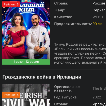
Страна:
Россия
Рейтинг: 3
Жанр:
Сериал
Качество:
WEB-DL
Продолжительность:
90 мин.
Тимур Родригез решительно 
«Большой хит» восемь знаме
угадать популярные песни. С
аранжировках. Первое испыта
1 сезон 12 серия
исполняющего знаменитый хит
Гражданская война в Ирландии
Оригинальное
The Iris
название:
Рейтинг: 4
Год выпуска:
2022
Страна:
Ирланд