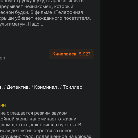
нную трубку к уху, стараясь скрыть
 прерывает незнакомец, который
тесной будки. В фильме «Телефонная
 крыши убивает нежданного посетителя,
ультиматум. Надо...
Кинопоиск
5.927
en
ы
/
Детектив
/
Криминал
/
Триллер
мин
на оглашается резким звуком
окойной жены напоминает о жизни,
лом до того, как пришла пустота. В
иса» детектив берется за новое
наружено тело, подвешенное на крюках,