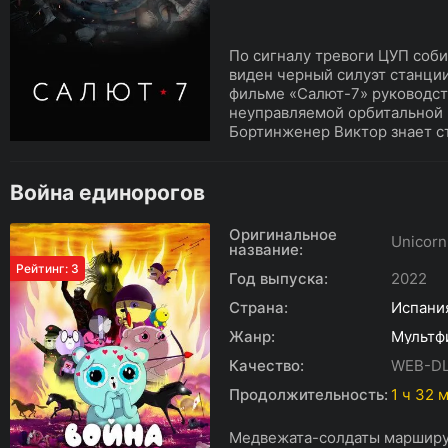
По сигналу тревоги ЦУП соби
виден черный силуэт станци
фильме «Салют-7» руководст
неуправляемой орбитальной 
Бортинженер Виктор знает с
Война единорогов
Оригинальное
Unicorn
название:
Рейтинг: 3
Год выпуска:
2022
Страна:
Испани
Жанр:
Мультф
Качество:
WEB-D
Продолжительность:
1 ч 32 
Медвежата-солдаты марширу