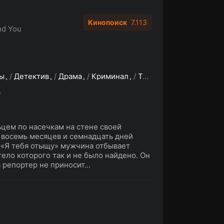
Кинопоиск
7.113
ind You
ы
/
Детектив
/
Драма
/
Криминал
/
Триллер
/
Зарубежные
L
цем по насечкам на стене своей
, восемь месяцев и семнадцать дней
 «Я тебя отыщу» мужчина отбывает
тело которого так и не было найдено. Он
 репортер не приносит...